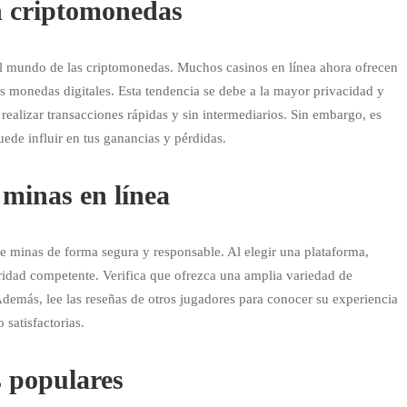
on criptomonedas
el mundo de las criptomonedas. Muchos casinos en línea ahora ofrecen
s monedas digitales. Esta tendencia se debe a la mayor privacidad y
realizar transacciones rápidas y sin intermediarios. Sin embargo, es
ede influir en tus ganancias y pérdidas.
 minas en línea
e minas de forma segura y responsable. Al elegir una plataforma,
ridad competente. Verifica que ofrezca una amplia variedad de
demás, lee las reseñas de otros jugadores para conocer su experiencia
 satisfactorias.
 populares