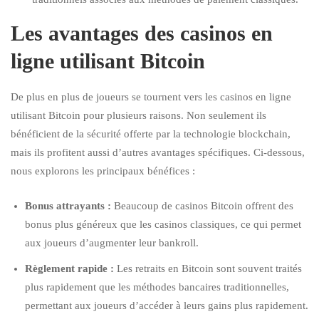
Les avantages des casinos en
ligne utilisant Bitcoin
De plus en plus de joueurs se tournent vers les casinos en ligne
utilisant Bitcoin pour plusieurs raisons. Non seulement ils
bénéficient de la sécurité offerte par la technologie blockchain,
mais ils profitent aussi d’autres avantages spécifiques. Ci-dessous,
nous explorons les principaux bénéfices :
Bonus attrayants :
Beaucoup de casinos Bitcoin offrent des
bonus plus généreux que les casinos classiques, ce qui permet
aux joueurs d’augmenter leur bankroll.
Règlement rapide :
Les retraits en Bitcoin sont souvent traités
plus rapidement que les méthodes bancaires traditionnelles,
permettant aux joueurs d’accéder à leurs gains plus rapidement.