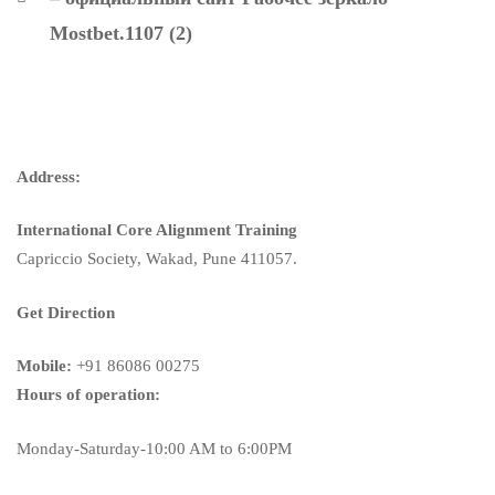
Mostbet.1107 (2)
Address:
International Core Alignment Training
Capriccio Society, Wakad, Pune 411057.
Get Direction
Mobile:
+91 86086 00275
Hours of operation:
Monday-Saturday-10:00 AM to 6:00PM