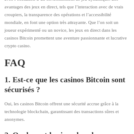
avantages des jeux en direct, tels que l’interaction avec de vrais
croupiers, la transparence des opérations et l’accessibilité
mondiale, en font une option très attrayante. Que l’on soit un
joueur expérimenté ou un novice, les jeux en direct dans les
casinos Bitcoin promettent une aventure passionnante et lucrative
crypto casino
.
FAQ
1. Est-ce que les casinos Bitcoin sont
sécurisés ?
Oui, les casinos Bitcoin offrent une sécurité accrue grâce à la
technologie blockchain, garantissant des transactions sûres et
anonymes.