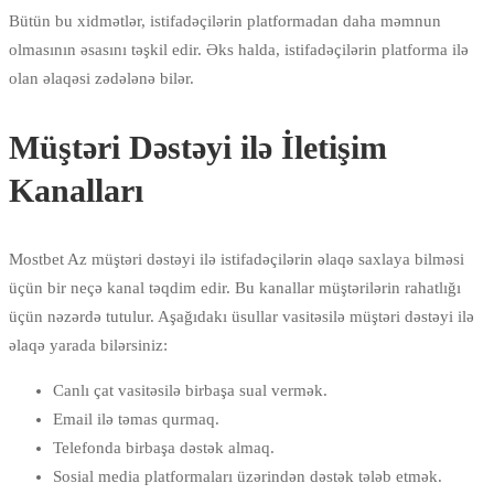
Bütün bu xidmətlər, istifadəçilərin platformadan daha məmnun
olmasının əsasını təşkil edir. Əks halda, istifadəçilərin platforma ilə
olan əlaqəsi zədələnə bilər.
Müştəri Dəstəyi ilə İletişim
Kanalları
Mostbet Az müştəri dəstəyi ilə istifadəçilərin əlaqə saxlaya bilməsi
üçün bir neçə kanal təqdim edir. Bu kanallar müştərilərin rahatlığı
üçün nəzərdə tutulur. Aşağıdakı üsullar vasitəsilə müştəri dəstəyi ilə
əlaqə yarada bilərsiniz:
Canlı çat vasitəsilə birbaşa sual vermək.
Email ilə təmas qurmaq.
Telefonda birbaşa dəstək almaq.
Sosial media platformaları üzərindən dəstək tələb etmək.