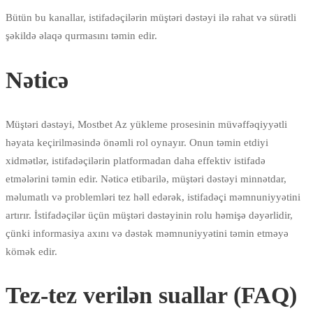
Bütün bu kanallar, istifadəçilərin müştəri dəstəyi ilə rahat və sürətli
şəkildə əlaqə qurmasını təmin edir.
Nəticə
Müştəri dəstəyi, Mostbet Az yükleme prosesinin müvəffəqiyyətli
həyata keçirilməsində önəmli rol oynayır. Onun təmin etdiyi
xidmətlər, istifadəçilərin platformadan daha effektiv istifadə
etmələrini təmin edir. Nəticə etibarilə, müştəri dəstəyi minnətdar,
məlumatlı və problemləri tez həll edərək, istifadəçi məmnuniyyətini
artırır. İstifadəçilər üçün müştəri dəstəyinin rolu həmişə dəyərlidir,
çünki informasiya axını və dəstək məmnuniyyətini təmin etməyə
kömək edir.
Tez-tez verilən suallar (FAQ)