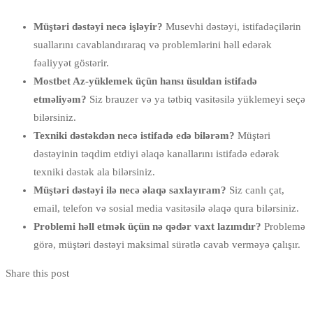
Müştəri dəstəyi necə işləyir?
Musevhi dəstəyi, istifadəçilərin
suallarını cavablandıraraq və problemlərini həll edərək
fəaliyyət göstərir.
Mostbet Az-yüklemek üçün hansı üsuldan istifadə
etməliyəm?
Siz brauzer və ya tətbiq vasitəsilə yüklemeyi seçə
bilərsiniz.
Texniki dəstəkdən necə istifadə edə bilərəm?
Müştəri
dəstəyinin təqdim etdiyi əlaqə kanallarını istifadə edərək
texniki dəstək ala bilərsiniz.
Müştəri dəstəyi ilə necə əlaqə saxlayıram?
Siz canlı çat,
email, telefon və sosial media vasitəsilə əlaqə qura bilərsiniz.
Problemi həll etmək üçün nə qədər vaxt lazımdır?
Problemə
görə, müştəri dəstəyi maksimal sürətlə cavab verməyə çalışır.
Share this post