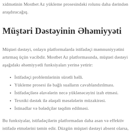
xidmətinin Mostbet Az yükleme prosesindəki rolunu daha dərindən
araşdıracağıq.
Müştəri Dəstəyinin Əhəmiyyəti
Müştəri dəstəyi, onlayn platformalarda istifadəçi məmnuniyyətini
artırmaq üçün vacibdir. Mostbet Az platformasında, müştəri dəstəyi
aşağıdakı əhəmiyyətli funksiyaları yerinə yetirir:
İstifadəçi problemlərinin sürətli həlli.
Yükleme prosesi ilə bağlı sualların cavablandırılması.
İstifadəçilərə əlavələrin necə yüklənəcəyini izah etməsi.
Texniki dəstək ilə əlaqəli məsələlərin müzakirəsi.
İstinadlar və bələdçilər təqdim edilməsi.
Bu funksiyalar, istifadəçilərin platformadan daha asan və effektiv
istifadə etmələrini təmin edir. Düzgün müştəri dəstəyi absent olarsa,