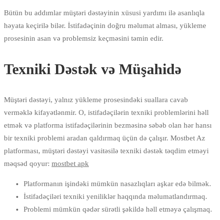
Bütün bu addımlar müştəri dəstəyinin xüsusi yardımı ilə asanlıqla
həyata keçirilə bilər. İstifadəçinin doğru məlumat alması, yükleme
prosesinin asan və problemsiz keçməsini təmin edir.
Texniki Dəstək və Müşahidə
Müştəri dəstəyi, yalnız yükleme prosesindəki suallara cavab
verməklə kifayətlənmir. O, istifadəçilərin texniki problemlərini həll
etmək və platforma istifadəçilərinin bezməsinə səbəb olan hər hansı
bir texniki problemi aradan qaldırmaq üçün də çalışır. Mostbet Az
platforması, müştəri dəstəyi vasitəsilə texniki dəstək təqdim etməyi
məqsəd qoyur:
mostbet apk
Platformanın işindəki mümkün nasazlıqları aşkar edə bilmək.
İstifadəçiləri texniki yeniliklər haqqında məlumatlandırmaq.
Problemi mümkün qədər sürətli şəkildə həll etməyə çalışmaq.