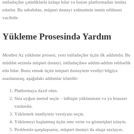
istifadəçilər çətinliklərlə üzləşə bilər və bəzən platformadan imtina
edərlər. Bu səbəbdən, müştəri dəstəyi xidmətinin təmin edilməsi
vacibdir.
Yükleme Prosesində Yardım
Mostbet Az yükleme prosesi, yeni istifadəçilər üçün ilk addımdır. Bu
müddət ərzində müştəri dəstəyi, istifadəçilərə addım-addım rəhbərlik
edə bilər. Bunu etmək üçün müştəri dəstəyinin verdiyi bilgiyə
əsaslanaraq, aşağıdakı addımlar izlənilir:
Platformaya daxil olun.
Sizə uyğun metod seçin – tətbiqin yüklənməsi və ya brauzer
vasitəsilə.
Yüklemek istədiyiniz versiyanı seçin.
Yüklemeyi başlatmaq üçün əmr verin və göstərişləri izləyin.
Problemlə qarşılaşsanız, müştəri dəstəyi ilə əlaqə saxlayın.