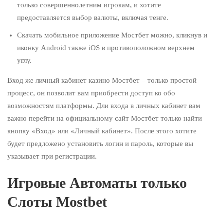
только совершеннолетним игрокам, и хотите
предоставляется выбор валюты, включая тенге.
Скачать мобильное приложение Мостбет можно, кликнув и
иконку Android также iOS в противоположном верхнем
углу.
Вход же личный кабинет казино Мостбет ‒ только простой
процесс, он позволит вам приобрести доступ ко обо
возможностям платформы. Дли входа в личных кабинет вам
важно перейти на официальному сайт Мостбет только найти
кнопку «Вход» или «Личный кабинет». После этого хотите
будет предложено установить логин и пароль, которые вы
указывает при регистрации.
Игровые Автоматы только
Слоты Mostbet