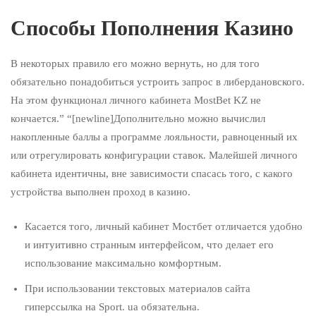
Способы Пополнения Казино
В некоторых правило его можно вернуть, но для того
обязательно понадобиться устроить запрос в либердановского.
На этом функционал личного кабинета MostBet KZ не
кончается.” “[newline]Дополнительно можно вычислил
накопленные баллы а программе лояльности, равноценный их
или отрегулировать конфигурации ставок. Малейшей личного
кабинета идентичны, вне зависимости спасась того, с какого
устройства выполнен проход в казино.
Касается того, личный кабинет Мостбет отличается удобно
и интуитивно странным интерфейсом, что делает его
использование максимально комфортным.
При использовании текстовых материалов сайта
гиперссылка на Sport. ua обязательна.