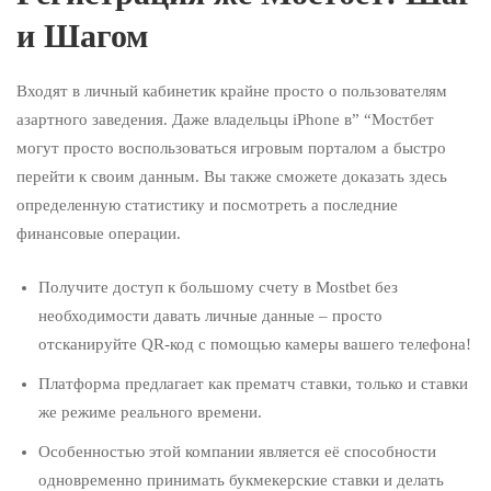
и Шагом
Входят в личный кабинетик крайне просто о пользователям
азартного заведения. Даже владельцы iPhone в” “Мостбет
могут просто воспользоваться игровым порталом а быстро
перейти к своим данным. Вы также сможете доказать здесь
определенную статистику и посмотреть а последние
финансовые операции.
Получите доступ к большому счету в Mostbet без
необходимости давать личные данные – просто
отсканируйте QR-код с помощью камеры вашего телефона!
Платформа предлагает как прематч ставки, только и ставки
же режиме реального времени.
Особенностью этой компании является её способности
одновременно принимать букмекерские ставки и делать