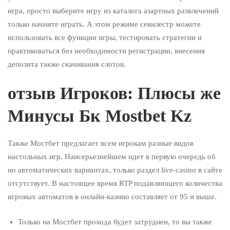
игра, просто выберите игру из каталога азартных развлечений
только начните играть. А этом режиме севилестр можете
использовать все функции игры, тестировать стратегии и
практиковаться без необходимости регистрации, внесения
депозита также скачивания слотов.
отзыв Игроков: Плюсы же
Минусы Бк Mostbet Kz
Также Мостбет предлагает всем игрокам разные видов
настольных игр. Наисерьезнейшем идет в первую очередь об
но автоматических вариантах, только раздел live-casino в сайте
отсутствует. В настоящее время RTP подавляющего количества
игровых автоматов в онлайн-казино составляет от 95 и выше.
Только на Мостбет прохода будет затруднен, то вы также