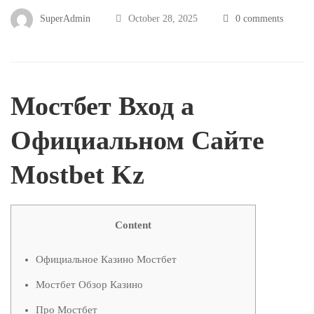
и
SuperAdmin
October 28, 2025
0 comments
Спорт
И
Казино
Мостбет Вход а
Онлайн
Официальном Сайте
Бонус
Mostbet Kz
самого
35
Content
000
Официальное Казино Мостбет
Мостбет Обзор Казино
Про Мостбет