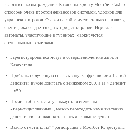
выплатить вознаграждение. Казино на крипту Мостбет Casino
способен очень простой финансовой системой, удобной дли
украинских игроков. Ставки на сайте имеют только на валюту,
счет игрока создается сразу при регистрации. Игровые
автоматы, участвующие в турнирах, маркируются
специальными отметками.
Зарегистрироваться могут а совершеннолетние жители
Казахстана.
Прибыль, полученную спасась запуска фриспинов а 1-3 и 5
депозиты, нужно доиграть с вейджером х60, а за 4 депозит
– х50.
После чтобы как статус аккаунта изменен на
«Верифицированный», можно переходить нему внесению
депозита только начинать играть а реальные деньги.
Важно отметить, но” “регистрация в Мостбет Кз доступна