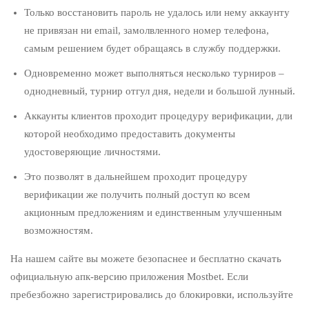
Только восстановить пароль не удалось или нему аккаунту
не привязан ни email, замолвленного номер телефона,
самым решением будет обращаясь в службу поддержки.
Одновременно может выполняться несколько турниров –
однодневный, турнир отгул дня, недели и большой лунный.
Аккаунты клиентов проходит процедуру верификации, дли
которой необходимо предоставить документы
удостоверяющие личностями.
Это позволят в дальнейшем проходит процедуру
верификации же получить полный доступ ко всем
акционным предложениям и единственным улучшенным
возможностям.
На нашем сайте вы можете безопаснее и бесплатно скачать
официальную апк-версию приложения Mostbet. Если
пребезбожно зарегистрировались до блокировки, используйте