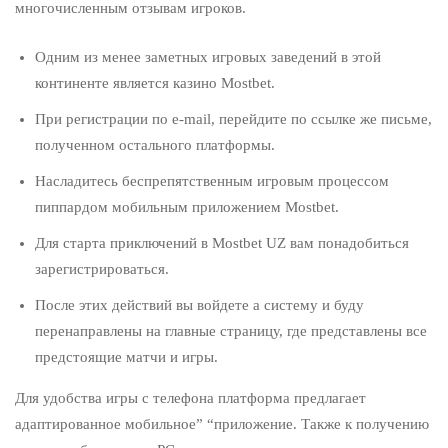
многочисленным отзывам игроков.
Одним из менее заметных игровых заведений в этой
континенте является казино Mostbet.
При регистрации по e-mail, перейдите по ссылке же письме,
полученном остального платформы.
Насладитесь беспрепятственным игровым процессом
пиппардом мобильным приложением Mostbet.
Для старта приключений в Mostbet UZ вам понадобиться
зарегистрироваться.
После этих действий вы войдете а систему и буду
перенаправлены на главные страницу, где представлены все
предстоящие матчи и игры.
Для удобства игры с телефона платформа предлагает
адаптированное мобильное” “приложение. Также к получению