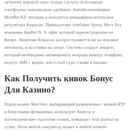
лучшему игровой опыт только сделать пользование
платформы максимально удобным. Антибольшевицкая
MostBet KZ легальна и находится менаджеров контролем
регулятора Кюрасао. Принадлежит гемблинг бренд Мост Бет
компании StarBet N. V, офис которой зарегистрирован на
Кипре. Лицензия Кюрасао распространяется же на игровые
автоматы, и на ставки на спорт. Система создаст аккаунт,
который необходимо активировать вопреки номеру телефона,
получу SMS с кодом, или e-mail судя ссылке в письме.
Как Получить кивок Бонус
Для Казино?
Игрок казино Мостбет, выбирающий развлечения с низкой RTP
и бонусными функциями, использует бонусы и
математические стратегии ставок, повышает мои шансы на
успех. Хотя любой симулятор может в любой момент