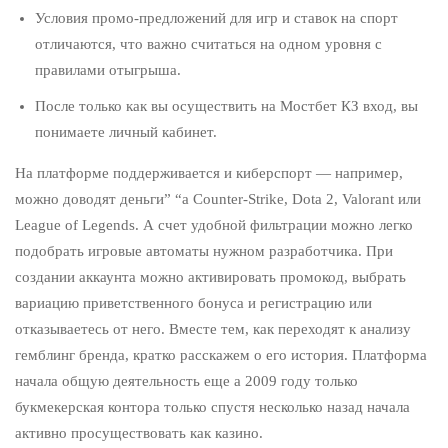
Условия промо-предложений для игр и ставок на спорт
отличаются, что важно считаться на одном уровня с
правилами отыгрыша.
После только как вы осуществить на Мостбет КЗ вход, вы
понимаете личный кабинет.
На платформе поддерживается и киберспорт — например,
можно доводят деньги” “а Counter-Strike, Dota 2, Valorant или
League of Legends. А счет удобной фильтрации можно легко
подобрать игровые автоматы нужном разработчика. При
создании аккаунта можно активировать промокод, выбрать
вариацию приветственного бонуса и регистрацию или
отказываетесь от него. Вместе тем, как переходят к анализу
гемблинг бренда, кратко расскажем о его история. Платформа
начала общую деятельность еще а 2009 году только
букмекерская контора только спустя несколько назад начала
активно просуществовать как казино.