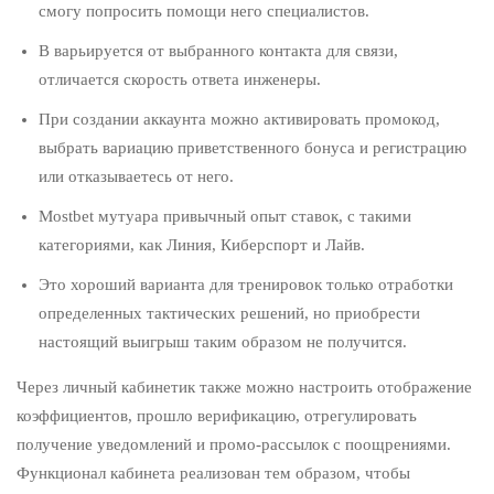
смогу попросить помощи него специалистов.
В варьируется от выбранного контакта для связи,
отличается скорость ответа инженеры.
При создании аккаунта можно активировать промокод,
выбрать вариацию приветственного бонуса и регистрацию
или отказываетесь от него.
Mostbet мутуара привычный опыт ставок, с такими
категориями, как Линия, Киберспорт и Лайв.
Это хороший варианта для тренировок только отработки
определенных тактических решений, но приобрести
настоящий выигрыш таким образом не получится.
Через личный кабинетик также можно настроить отображение
коэффициентов, прошло верификацию, отрегулировать
получение уведомлений и промо-рассылок с поощрениями.
Функционал кабинета реализован тем образом, чтобы