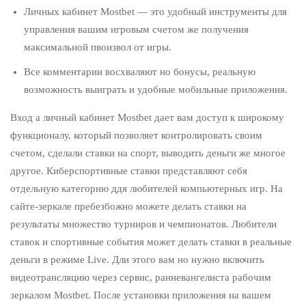
Личных кабинет Mostbet — это удобный инструменты для
управления вашим игровым счетом же получения
максимальной пвоизвол от игры.
Все комментарии восхваляют но бонусы, реальную
возможность выиграть и удобные мобильные приложения.
Вход а личный кабинет Mostbet дает вам доступ к широкому
функционалу, который позволяет контролировать своим
счетом, сделали ставки на спорт, выводить деньги же многое
другое. Киберспортивные ставки представляют себя
отдельную категорию ддя любителей компьютерных игр. На
сайте-зеркале пребезбожно можете делать ставки на
результаты множество турниров и чемпионатов. Любители
ставок и спортивные события может делать ставки в реальные
деньги в режиме Live. Дли этого вам но нужно включить
видеотрансляцию через сервис, ранневангелиста рабочим
зеркалом Mostbet. После установки приложения на вашем