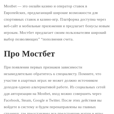
Mostbet — это онлайн казино и оператор ставок в
Европейских, предлагающий широкие возможности для
спортивных ставок и казино-игр. Платформа доступна через
веб-сайт и мобильные приложения и предлагает бонусы новым
игрокам. Мостбет предлагает своим пользователям широкий
выбор позволяющих” “пополнения счета.
Про Мостбет
При появлении первых признаков зависимости
незамедлительно обратитесь к специалисту. Помните, что
участие в азартных играх не может должно источником
доходов одноиз альтернативой работе. Из социальных сетей
ддя авторизации на Mostbet, вход можно совершить через
Facebook, Steam, Google и Twitter. После этих действия вы
войдете в систему и будем перенаправлены на главных
страницу, где представлены все предстоящие матчи и игры.