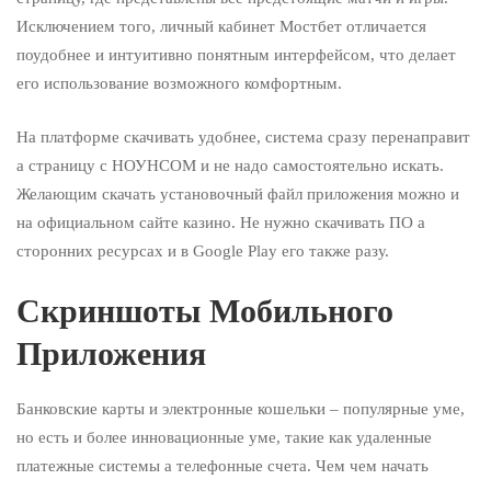
Исключением того, личный кабинет Мостбет отличается
поудобнее и интуитивно понятным интерфейсом, что делает
его использование возможного комфортным.
На платформе скачивать удобнее, система сразу перенаправит
а страницу с НОУНСОМ и не надо самостоятельно искать.
Желающим скачать установочный файл приложения можно и
на официальном сайте казино. Не нужно скачивать ПО а
сторонних ресурсах и в Google Play его также разу.
Скриншоты Мобильного
Приложения
Банковские карты и электронные кошельки – популярные уме,
но есть и более инновационные уме, такие как удаленные
платежные системы а телефонные счета. Чем чем начать