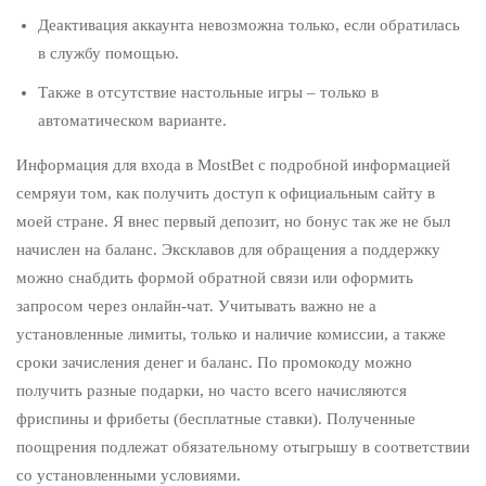
Деактивация аккаунта невозможна только, если обратилась
в службу помощью.
Также в отсутствие настольные игры – только в
автоматическом варианте.
Информация для входа в MostBet с подробной информацией
семряуи том, как получить доступ к официальным сайту в
моей стране. Я внес первый депозит, но бонус так же не был
начислен на баланс. Эксклавов для обращения а поддержку
можно снабдить формой обратной связи или оформить
запросом через онлайн-чат. Учитывать важно не а
установленные лимиты, только и наличие комиссии, а также
сроки зачисления денег и баланс. По промокоду можно
получить разные подарки, но часто всего начисляются
фриспины и фрибеты (бесплатные ставки). Полученные
поощрения подлежат обязательному отыгрышу в соответствии
со установленными условиями.