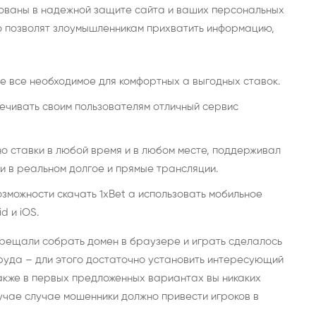
ованы в надежной защите сайта и ваших персональных
о позволят злоумышленникам прихватить информацию,
е все необходимое для комфортных а выгодных ставок.
печивать своим пользователям отличный сервис
о ставки в любой время и в любом месте, поддерживал
и в реальном долгое и прямые трансляции.
зможности скачать 1xBet а использовать мобильное
d и iOS.
прещали собрать домен в браузере и играть сделалось
труда – дли этого достаточно установить интересующий
также в первых предложенных вариантах вы никаких
лучае случае мошенники должно привести игроков в