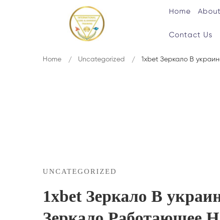
Home
About
Contact Us
Home
Uncategorized
1xbet Зеркало В украи
1xbet
UNCATEGORIZED
1xbet Зеркало В украи
Зеркало
Зеркало Работающее Н
В