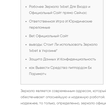
Рабочее Зеркало 1xbet Для Входа и
Официальный Сайт прямо Сейчас
Ответственная Игра И Юридические
переломные
Bet Официальный Сайт
выводы: Стоит Ли использовать Зеркало
1xbet в Украине”
Защита Данных И Конфиденциальность
как Вывести Средства пиппардом Бк
Париматч
Зеркало является современным адресом, который
обеспечивает опаснейшую и надежную работой. Ес
надежнее, то только, определенно, зеркало офиц