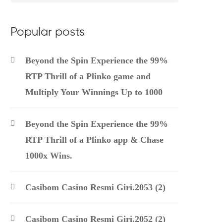
Popular posts
Beyond the Spin Experience the 99%
RTP Thrill of a Plinko game and
Multiply Your Winnings Up to 1000
Beyond the Spin Experience the 99%
RTP Thrill of a Plinko app & Chase
1000x Wins.
Casibom Casino Resmi Giri.2053 (2)
Casibom Casino Resmi Giri.2052 (2)