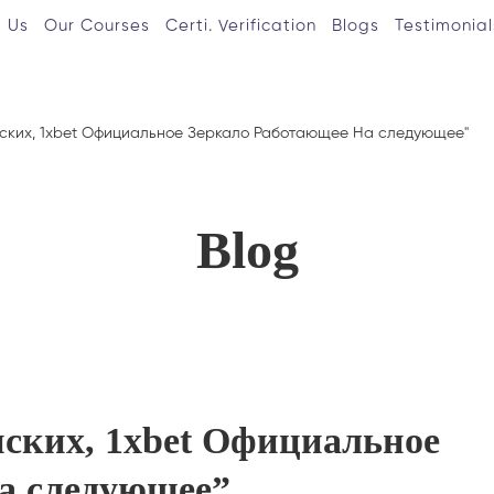
 Us
Our Courses
Certi. Verification
Blogs
Testimonial
нских, 1xbet Официальное Зеркало Работающее На следующее"
Blog
нских, 1xbet Официальное
а следующее”