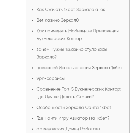
Как Скачать 1xbet Зеркало а Ios
Bet Казино Зеркал0
Как применять Мобильные Приложения
Букмекерских Контор
зачем Нужны 1xказино стулочасы
Заркало?
нависшей Использования Зеркала 1хбет
Vpn-сервисы
Сравнение Топ-5 Букмекерских Контор:
где Лучше Делать Ставки?
Особенности Зеркала Сайта 1xbet
Где Найти Игру Авиатор На 1хбет?
арменовских Домен Работает