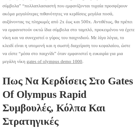
σύμβολα” “πολλαπλασιαστή που εμφανίζονται τυχαία προσφέρουν
ακόμα μεγαλύτερες πιθανότητες να κερδίσεις μεγάλα ποσά,
αυξάνοντας τις πληρωμές από 2x έως και 500x. Αντιθέτως, θα πρέπει
να εμφανιστούν οκτώ ίδια σύμβολα στο ταμπλό, προκειμένου να έχετε
νίκη και να συνεχιστεί ο γύρος του παιχνιδιού. Με λίγα λόγια, το
κλειδί είναι η υπομονή και η σωστή διαχείριση του κεφαλαίου, ώστε
να είστε “μέσα στο παιχνίδι” όταν εμφανιστεί η ευκαιρία για μια
μεγάλη νίκη
gates of olympus demo 1000
.
Πως Να Κερδίσεις Στο Gates
Of Olympus Rapid
Συμβουλές, Κόλπα Και
Στρατηγικές