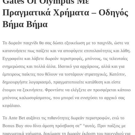
Gates Of Olympus Με
Πραγματικά Χρήματα – Οδηγός
Βήμα Βήμα
Το δωρεάν παιχνίδι θα σας δώσει εξοικείωση με το παιχνίδι, ώστε να
κατανοήσετε πως παίζετε και να αποφύγετε επιπολαιότητες και λάθη.
Εγγραφείτε και λάβετε δωρεάν περιστροφές, μπόνους, τις τελευταίες
ενημερώσεις και πολλά άλλα. Ιδανικό για αρχάριους, αλλά και για
έμπειρους παίκτες που θέλουν να τεστάρουν στρατηγικές. Κατόπιν,
δημιουργήστε λογαριασμό, πραγματοποιείτε κατάθεση και είστε
έτοιμοι να ξεκινήσετε. Φροντίστε να ελέγξετε αν προσφέρεται κάποιο
μπόνους καλωσορίσματος, που μπορεί να ενισχύσει το αρχικό σας
κεφάλαιο.
Το Ante Bet αυξάνει τις πιθανότητες δωρεάν περιστροφών, ενώ το
Bonus Buy σου δίνει άμεση πρόσβαση σε” “αυτές. Πριν παίξεις με
πραγματικά χρήματα, δοκίμασε τη δωρεάν έκδοση του παιχνιδιού για