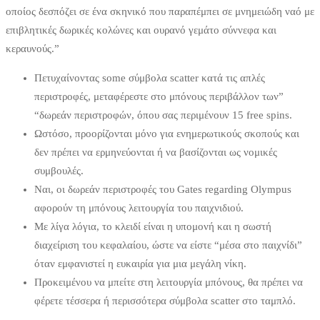
οποίος δεσπόζει σε ένα σκηνικό που παραπέμπει σε μνημειώδη ναό με
επιβλητικές δωρικές κολώνες και ουρανό γεμάτο σύννεφα και
κεραυνούς.”
Πετυχαίνοντας some σύμβολα scatter κατά τις απλές
περιστροφές, μεταφέρεστε στο μπόνους περιβάλλον των”
“δωρεάν περιστροφών, όπου σας περιμένουν 15 free spins.
Ωστόσο, προορίζονται μόνο για ενημερωτικούς σκοπούς και
δεν πρέπει να ερμηνεύονται ή να βασίζονται ως νομικές
συμβουλές.
Ναι, οι δωρεάν περιστροφές του Gates regarding Olympus
αφορούν τη μπόνους λειτουργία του παιχνιδιού.
Με λίγα λόγια, το κλειδί είναι η υπομονή και η σωστή
διαχείριση του κεφαλαίου, ώστε να είστε “μέσα στο παιχνίδι”
όταν εμφανιστεί η ευκαιρία για μια μεγάλη νίκη.
Προκειμένου να μπείτε στη λειτουργία μπόνους, θα πρέπει να
φέρετε τέσσερα ή περισσότερα σύμβολα scatter στο ταμπλό.