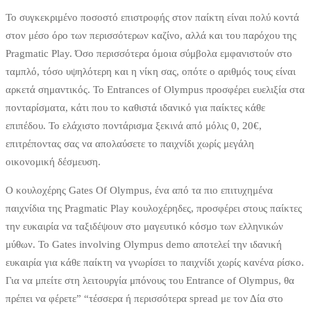
Το συγκεκριμένο ποσοστό επιστροφής στον παίκτη είναι πολύ κοντά
στον μέσο όρο των περισσότερων καζίνο, αλλά και του παρόχου της
Pragmatic Play. Όσο περισσότερα όμοια σύμβολα εμφανιστούν στο
ταμπλό, τόσο υψηλότερη και η νίκη σας, οπότε ο αριθμός τους είναι
αρκετά σημαντικός. Το Entrances of Olympus προσφέρει ευελιξία στα
πονταρίσματα, κάτι που το καθιστά ιδανικό για παίκτες κάθε
επιπέδου. Το ελάχιστο ποντάρισμα ξεκινά από μόλις 0, 20€,
επιτρέποντας σας να απολαύσετε το παιχνίδι χωρίς μεγάλη
οικονομική δέσμευση.
Ο κουλοχέρης Gates Of Olympus, ένα από τα πιο επιτυχημένα
παιχνίδια της Pragmatic Play κουλοχέρηδες, προσφέρει στους παίκτες
την ευκαιρία να ταξιδέψουν στο μαγευτικό κόσμο των ελληνικών
μύθων. Το Gates involving Olympus demo αποτελεί την ιδανική
ευκαιρία για κάθε παίκτη να γνωρίσει το παιχνίδι χωρίς κανένα ρίσκο.
Για να μπείτε στη λειτουργία μπόνους του Entrance of Olympus, θα
πρέπει να φέρετε” “τέσσερα ή περισσότερα spread με τον Δία στο