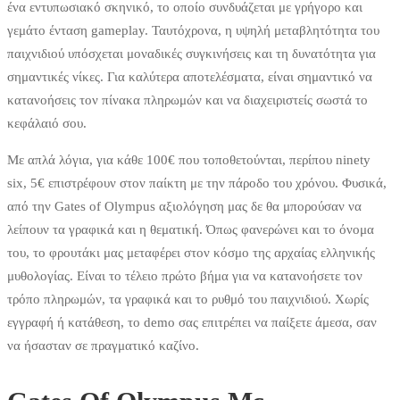
ένα εντυπωσιακό σκηνικό, το οποίο συνδυάζεται με γρήγορο και
γεμάτο ένταση gameplay. Ταυτόχρονα, η υψηλή μεταβλητότητα του
παιχνιδιού υπόσχεται μοναδικές συγκινήσεις και τη δυνατότητα για
σημαντικές νίκες. Για καλύτερα αποτελέσματα, είναι σημαντικό να
κατανοήσεις τον πίνακα πληρωμών και να διαχειριστείς σωστά το
κεφάλαιό σου.
Με απλά λόγια, για κάθε 100€ που τοποθετούνται, περίπου ninety
six, 5€ επιστρέφουν στον παίκτη με την πάροδο του χρόνου. Φυσικά,
από την Gates of Olympus αξιολόγηση μας δε θα μπορούσαν να
λείπουν τα γραφικά και η θεματική. Όπως φανερώνει και το όνομα
του, το φρουτάκι μας μεταφέρει στον κόσμο της αρχαίας ελληνικής
μυθολογίας. Είναι το τέλειο πρώτο βήμα για να κατανοήσετε τον
τρόπο πληρωμών, τα γραφικά και το ρυθμό του παιχνιδιού. Χωρίς
εγγραφή ή κατάθεση, το demo σας επιτρέπει να παίξετε άμεσα, σαν
να ήσασταν σε πραγματικό καζίνο.