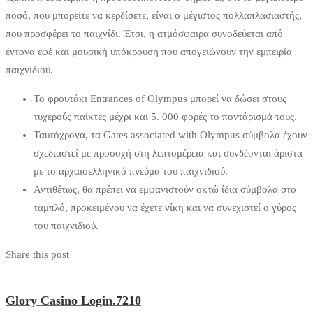
ποσό, που μπορείτε να κερδίσετε, είναι ο μέγιστος πολλαπλασιαστής,
που προσφέρει το παιχνίδι. Έτσι, η ατμόσφαιρα συνοδεύεται από
έντονα εφέ και μουσική υπόκρουση που απογειώνουν την εμπειρία
παιχνιδιού.
Το φρουτάκι Entrances of Olympus μπορεί να δώσει στους
τυχερούς παίκτες μέχρι και 5. 000 φορές το ποντάρισμά τους.
Ταυτόχρονα, τα Gates associated with Olympus σύμβολα έχουν
σχεδιαστεί με προσοχή στη λεπτομέρεια και συνδέονται άριστα
με το αρχαιοελληνικό πνεύμα του παιχνιδιού.
Αντιθέτως, θα πρέπει να εμφανιστούν οκτώ ίδια σύμβολα στο
ταμπλό, προκειμένου να έχετε νίκη και να συνεχιστεί ο γύρος
του παιχνιδιού.
Share this post
Glory Casino Login.7210