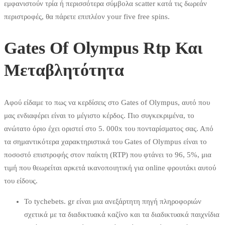
εμφανιστούν τρία ή περισσότερα σύμβολα scatter κατά τις δωρεάν
περιστροφές, θα πάρετε επιπλέον your five free spins.
Gates Of Olympus Rtp Και
Μεταβλητότητα
Αφού είδαμε το πως να κερδίσεις στο Gates of Olympus, αυτό που
μας ενδιαφέρει είναι το μέγιστο κέρδος. Πιο συγκεκριμένα, το
ανώτατο όριο έχει οριστεί στο 5. 000x του πονταρίσματος σας. Από
τα σημαντικότερα χαρακτηριστικά του Gates of Olympus είναι το
ποσοστό επιστροφής στον παίκτη (RTP) που φτάνει το 96, 5%, μια
τιμή που θεωρείται αρκετά ικανοποιητική για online φρουτάκι αυτού
του είδους.
Το tychebets. gr είναι μια ανεξάρτητη πηγή πληροφοριών
σχετικά με τα διαδικτυακά καζίνο και τα διαδικτυακά παιχνίδια