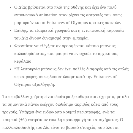
Ο Δίας βρίσκεται στο πλάι της οθόνης και έχει ένα πολύ
εντυπωσιακό animation όταν ρίχνει τις αστραπές του, όπως
μαρτυρούν και οι Entrances of Olympus κριτικες παικτών.
Επίσης, τα εξαιρετικά γραφικά και η εντυπωσιακή παρουσία
του Δία δίνουν δυναμισμό στην εμπειρία.
Φροντίστε να ελέγξετε αν προσφέρεται κάποιο μπόνους
καλωσορίσματος, που μπορεί να ενισχύσει το αρχικό σας
κεφάλαιο.
“Η λειτουργία μπόνους δεν έχει πολλές διαφορές από τις απλές
περιστροφές, όπως διαπιστώσαμε κατά την Entrances of
Olympus αξιολόγηση.
Το περιβάλλον χρήστη είναι ιδιαίτερα ξεκάθαρο και εύχρηστο, με όλα
τα σημαντικά πάνελ ελέγχου διαθέσιμα ακριβώς κάτω από τους
τροχούς. Υπάρχει ένα ευδιάκριτο κουμπί περιστροφής, ενώ τα
κουμπιά (+/-) επιτρέπουν εύκολη προσαρμογή του στοιχήματος. Ο
πολλαπλασιαστής του Δία είναι το βασικό στοιχείο, που όλοι οι