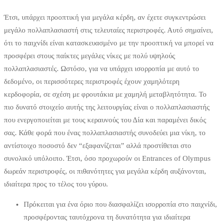
Έτσι, υπάρχει προοπτική για μεγάλα κέρδη, αν έχετε συγκεντρώσει
μεγάλο πολλαπλασιαστή στις τελευταίες περιστροφές. Αυτό σημαίνει,
ότι το παιχνίδι είναι κατασκευασμένο με την προοπτική να μπορεί να
προσφέρει στους παίκτες μεγάλες νίκες με πολύ υψηλούς
πολλαπλασιαστές. Ωστόσο, για να υπάρχει ισορροπία με αυτό το
δεδομένο, οι περισσότερες περιστροφές έχουν χαμηλότερη
κερδοφορία, σε σχέση με φρουτάκια με χαμηλή μεταβλητότητα. Το
πιο δυνατό στοιχείο αυτής της λειτουργίας είναι ο πολλαπλασιαστής
που ενεργοποιείται με τους κεραυνούς του Δία και παραμένει δικός
σας. Κάθε φορά που ένας πολλαπλασιαστής συνοδεύει μια νίκη, το
αντίστοιχο ποσοστό δεν “εξαφανίζεται” αλλά προστίθεται στο
συνολικό υπόλοιπο. Έτσι, όσο προχωρούν οι Entrances of Olympus
δωρεάν περιστροφές, οι πιθανότητες για μεγάλα κέρδη αυξάνονται,
ιδιαίτερα προς το τέλος του γύρου.
Πρόκειται για ένα όριο που διασφαλίζει ισορροπία στο παιχνίδι,
προσφέροντας ταυτόχρονα τη δυνατότητα για ιδιαίτερα