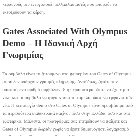
κεραυνούς του ενεργοποιεί πολλαπλασιαστές που μπορούν να
εκτοξεύσουν τα κέρδη.
Gates Associated With Olympus
Demo – Η Ιδανική Αρχή
Γνωριμίας
Τα σύμβολα είναι το ζητούμενο στο gameplay του Gates of Olympus,
αφού δεν υπάρχουν γραμμές πληρωμής. Αντιθέτως, ζητάτε τον
απαιτούμενο αριθμό συμβόλων -8 ή περισσότερα- ώστε να έχετε μια
νίκη και τα σύμβολα να φύγουν από το ταμπλό, ώστε να εμφανιστούν
νέα. Η λειτουργία demo στο Gates of Olympus είναι προσβάσιμη από
τα περισσότερα διαδικτυακά καζίνο, τόσο στην Ελλάδα, όσο και στο
εξωτερικό. Μάλιστα, οι πλατφόρμες σας επιτρέπουν να παίξετε και
Gates of Olympus δωρεάν χωρίς να έχετε δημιουργήσει λογαριασμό