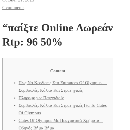
October 21, 2025
0 comments
“παίξτε Online Δωρεάν
Rtp: 96 50%
Content
Πως Να Κερδίσεις Στο Entrances Of Olympus —
Συμβουλές, Κόλπα Και Στρατηγικές
Πληροφορίες Παιχνιδιού:
Συμβουλές, Κόλπα Και Στρατηγικές Για Το Gates
Of Olympus
Gates Of Olympus Με Πραγματικά Χρήματα –
Οδηγός Βήμα Βήμα