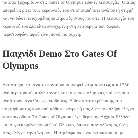
παίκτες ξεχωρίζουν στις Gates of Olympus ειδικές λειτουργίες. Ο Δίας
μπορεί να ρίξει τους κεραυνούς του σε οποιαδήποτε ανύποπτη στιγμή
και να δώσει ενισχυμένες επιστροφές στους παίκτες. Η λειτουργία του
κεραυνού του Δία είναι ενισχυμένη στη λειτουργία των δωρεάν
περιστροφών, αφού είναι πολύ πιο συχνή.
Παιχνίδι Demo Στο Gates Of
Olympus
Αντίστοιχα, το μέγιστο ποντάρισμα μπορεί να φτάσει έως και 125€
ανά περιστροφή, καλύπτοντας και τους πιο τολμηρούς παίκτες που
αναζητούν μεγαλύτερες αποδόσεις. Η δυνατότητα ρύθμισης του
πονταρίσματος πριν από κάθε περιστροφή σας δίνει τον πλήρη έλεγχο
του παιχνιδιού. Το Gates of Olympus έχει θέμα την Αρχαία Ελλάδα
και συγκεκριμένα τον μυθικό Όλυμπο, όπου ο παντοδύναμος θεός
Δίας ελέγχει την τύχη σου. Η ατμόσφαιρα είναι εντυπωσιακή, με