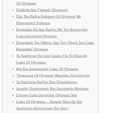
Of Olympus;
Σύμβολα Και Γραμμές Πληρωμής
Πώς Να Παίξω Entrance Of Olympus Με
Πραγματικά Χρήματα
Κορυφαία On-line Καζίνο Με Τον Κουλοχέρη
Gates Involving Olympus
Περιγραφή Της Οθόνης Και Των Πάνελ Του Gates
Regarding Olympus
Τα Καλύτερα On Line Casino Για Το Παιχνίδι
Gates Of Olympus:
Rtp Και Διακύμανση Gates Of Olympus
“Entrances Of Olympus Φρουτάκι Αξιολόγηση
Τα Καλύτερα Καζίνο Που Προσφέρουν:
Δωρεάν Περιστροφές Και Λειτουργία Μπόνους
Σύνοψη Gates Involving Olympus Slot
Gates Of Olympus – Δωρεάν Παιχνίδι Και
Αναλυτική Αξιολόγηση Του Slot (