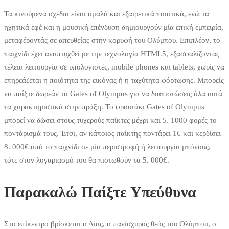
Τα κινούμενα σχέδια είναι ομαλά και εξαιρετικά ποιοτικά, ενώ τα
ηχητικά εφέ και η μουσική επένδυση δημιουργούν μία επική εμπειρία,
μεταφέροντάς σε απευθείας στην κορυφή του Ολύμπου. Επιπλέον, το
παιχνίδι έχει αναπτυχθεί με την τεχνολογία HTML5, εξασφαλίζοντας
τέλεια λειτουργία σε υπολογιστές, mobile phones και tablets, χωρίς να
επηρεάζεται η ποιότητα της εικόνας ή η ταχύτητα φόρτωσης. Μπορείς
να παίξτε δωρεάν το Gates of Olympus για να διαπιστώσεις όλα αυτά
τα χαρακτηριστικά στην πράξη. Το φρουτάκι Gates of Olympus
μπορεί να δώσει στους τυχερούς παίκτες μέχρι και 5. 1000 φορές το
ποντάρισμά τους. Έτσι, αν κάποιος παίκτης ποντάρει 1€ και κερδίσει
8. 000€ από το παιχνίδι σε μία περιστροφή ή λειτουργία μπόνους,
τότε στον λογαριασμό του θα πιστωθούν τα 5. 000€.
Παρακαλώ Παίξτε Υπεύθυνα
Στο επίκεντρο βρίσκεται ο Δίας, ο πανίσχυρος θεός του Ολύμπου, ο