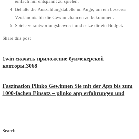
einfach nur entspannt zu spielen.
Behalte die Auszahlungstabelle im Auge, um ein besseres
Verständnis für die Gewinnchancen zu bekommen.
Spiele verantwortungsbewusst und setze dir ein Budget.
Share this post
1win скачать приложение букмекерской
конторы.3068
Faszination Plinko Gewinnen Sie mit der App bis zum
1000-fachen Einsatz – plinko app erfahrungen und
Search