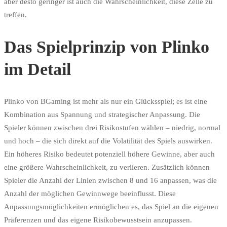
aber desto geringer ist auch die Wahrscheinlichkeit, diese Zelle zu
treffen.
Das Spielprinzip von Plinko
im Detail
Plinko von BGaming ist mehr als nur ein Glücksspiel; es ist eine
Kombination aus Spannung und strategischer Anpassung. Die
Spieler können zwischen drei Risikostufen wählen – niedrig, normal
und hoch – die sich direkt auf die Volatilität des Spiels auswirken.
Ein höheres Risiko bedeutet potenziell höhere Gewinne, aber auch
eine größere Wahrscheinlichkeit, zu verlieren. Zusätzlich können
Spieler die Anzahl der Linien zwischen 8 und 16 anpassen, was die
Anzahl der möglichen Gewinnwege beeinflusst. Diese
Anpassungsmöglichkeiten ermöglichen es, das Spiel an die eigenen
Präferenzen und das eigene Risikobewusstsein anzupassen.