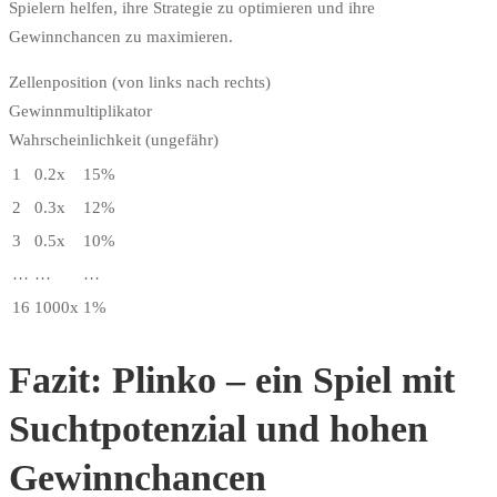
Spielern helfen, ihre Strategie zu optimieren und ihre
Gewinnchancen zu maximieren.
Zellenposition (von links nach rechts)
Gewinnmultiplikator
Wahrscheinlichkeit (ungefähr)
1
0.2x
15%
2
0.3x
12%
3
0.5x
10%
…
…
…
16
1000x
1%
Fazit: Plinko – ein Spiel mit
Suchtpotenzial und hohen
Gewinnchancen