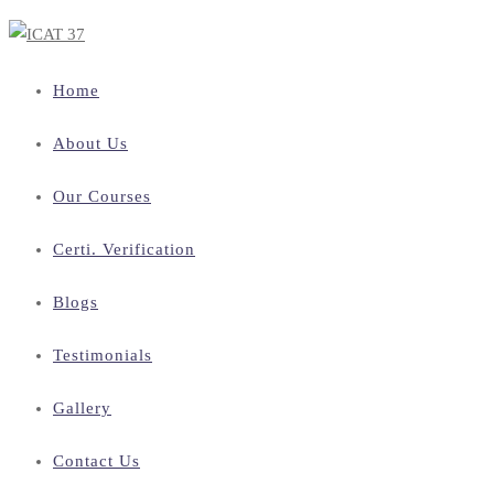
Home
About Us
Our Courses
Certi. Verification
Blogs
Testimonials
Gallery
Contact Us