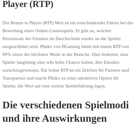
Player (RTP)
Der Return to Player (RTP) Wert ist ein entscheidender Faktor bei der
Bewertung eines Online-Casinospiels. Er gibt an, welcher
Prozentsatz der Einsätze im Durchschnitt wieder an die Spieler
ausgeschüttet wird. Plinko von BGaming bietet mit einem RTP von
99% einen der höchsten Werte in der Branche. Dies bedeutet, dass
Spieler langfristig eine sehr hohe Chance haben, ihre Einsätze
zurückzugewinnen. Ein hoher RTP ist ein Zeichen für Fairness und
Transparenz und macht Plinko zu einer attraktiven Option für
Spieler, die Wert auf eine seriöse Spielerfahrung legen.
Die verschiedenen Spielmodi
und ihre Auswirkungen