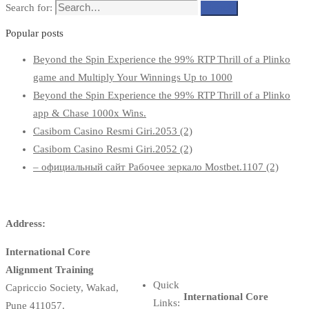
Search for:
Search
Popular posts
Beyond the Spin Experience the 99% RTP Thrill of a Plinko
game and Multiply Your Winnings Up to 1000
Beyond the Spin Experience the 99% RTP Thrill of a Plinko
app & Chase 1000x Wins.
Casibom Casino Resmi Giri.2053 (2)
Casibom Casino Resmi Giri.2052 (2)
– официальный сайт Рабочее зеркало Mostbet.1107 (2)
Address:
International Core
Alignment Training
Quick
Capriccio Society, Wakad,
International Core
Links:
Pune 411057.