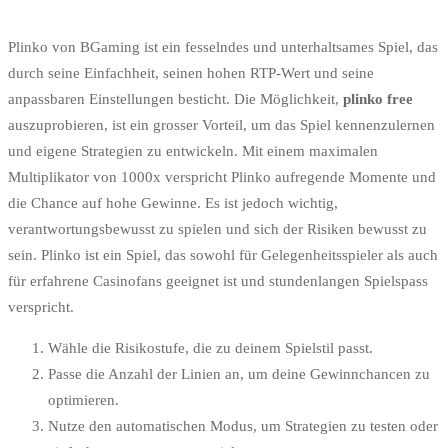
Plinko von BGaming ist ein fesselndes und unterhaltsames Spiel, das
durch seine Einfachheit, seinen hohen RTP-Wert und seine
anpassbaren Einstellungen besticht. Die Möglichkeit,
plinko free
auszuprobieren, ist ein grosser Vorteil, um das Spiel kennenzulernen
und eigene Strategien zu entwickeln. Mit einem maximalen
Multiplikator von 1000x verspricht Plinko aufregende Momente und
die Chance auf hohe Gewinne. Es ist jedoch wichtig,
verantwortungsbewusst zu spielen und sich der Risiken bewusst zu
sein. Plinko ist ein Spiel, das sowohl für Gelegenheitsspieler als auch
für erfahrene Casinofans geeignet ist und stundenlangen Spielspass
verspricht.
Wähle die Risikostufe, die zu deinem Spielstil passt.
Passe die Anzahl der Linien an, um deine Gewinnchancen zu
optimieren.
Nutze den automatischen Modus, um Strategien zu testen oder