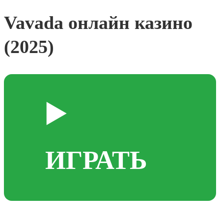
Vavada онлайн казино
(2025)
▶️
ИГРАТЬ