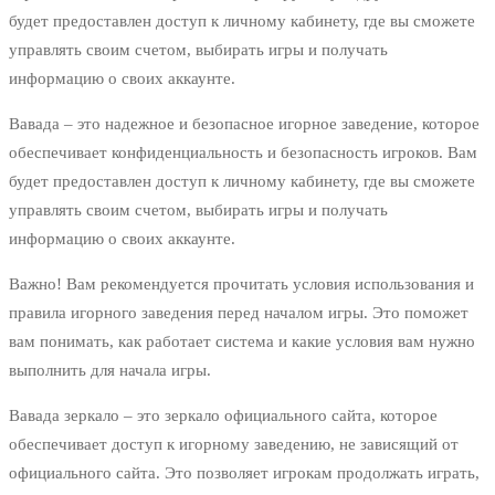
будет предоставлен доступ к личному кабинету, где вы сможете
управлять своим счетом, выбирать игры и получать
информацию о своих аккаунте.
Вавада – это надежное и безопасное игорное заведение, которое
обеспечивает конфиденциальность и безопасность игроков. Вам
будет предоставлен доступ к личному кабинету, где вы сможете
управлять своим счетом, выбирать игры и получать
информацию о своих аккаунте.
Важно! Вам рекомендуется прочитать условия использования и
правила игорного заведения перед началом игры. Это поможет
вам понимать, как работает система и какие условия вам нужно
выполнить для начала игры.
Вавада зеркало – это зеркало официального сайта, которое
обеспечивает доступ к игорному заведению, не зависящий от
официального сайта. Это позволяет игрокам продолжать играть,