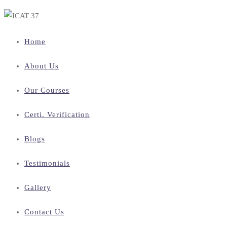
Home
About Us
Our Courses
Certi. Verification
Blogs
Testimonials
Gallery
Contact Us