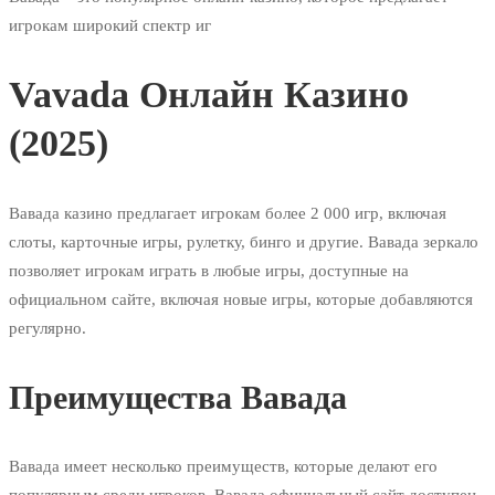
игрокам широкий спектр иг
Vavada Онлайн Казино
(2025)
Вавада казино предлагает игрокам более 2 000 игр, включая
слоты, карточные игры, рулетку, бинго и другие. Вавада зеркало
позволяет игрокам играть в любые игры, доступные на
официальном сайте, включая новые игры, которые добавляются
регулярно.
Преимущества Вавада
Вавада имеет несколько преимуществ, которые делают его