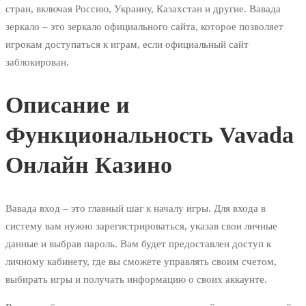
стран, включая Россию, Украину, Казахстан и другие. Вавада
зеркало – это зеркало официального сайта, которое позволяет
игрокам доступаться к играм, если официальный сайт
заблокирован.
Описание и
Функциональность Vavada
Онлайн Казино
Вавада вход – это главный шаг к началу игры. Для входа в
систему вам нужно зарегистрироваться, указав свои личные
данные и выбрав пароль. Вам будет предоставлен доступ к
личному кабинету, где вы сможете управлять своим счетом,
выбирать игры и получать информацию о своих аккаунте.