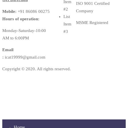
Item
ISO 9001 Certified
#2
Company
Mobile:
+91 86086 00275
List
Hours of operation:
MSME Registered
Item
Monday-Saturday-10:00
#3
AM to 6:00PM
Email
:
icat19999@gmail.com
Copyright © 2020. All rights reserved.
Home