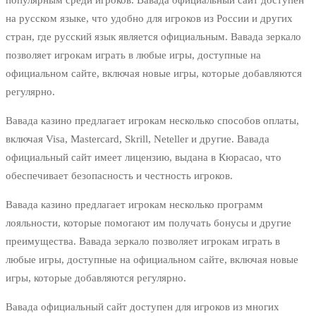
популярным среди игроков. Вавада официальный сайт доступен
на русском языке, что удобно для игроков из России и других
стран, где русский язык является официальным. Вавада зеркало
позволяет игрокам играть в любые игры, доступные на
официальном сайте, включая новые игры, которые добавляются
регулярно.
Вавада казино предлагает игрокам несколько способов оплаты,
включая Visa, Mastercard, Skrill, Neteller и другие. Вавада
официальный сайт имеет лицензию, выдана в Кюрасао, что
обеспечивает безопасность и честность игроков.
Вавада казино предлагает игрокам несколько программ
лояльности, которые помогают им получать бонусы и другие
преимущества. Вавада зеркало позволяет игрокам играть в
любые игры, доступные на официальном сайте, включая новые
игры, которые добавляются регулярно.
Вавада официальный сайт доступен для игроков из многих