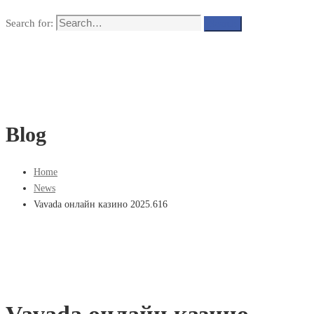
Search for:
Search
Blog
Home
News
Vavada онлайн казино 2025.616