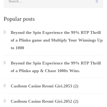
for:
Popular posts
Beyond the Spin Experience the 99% RTP Thrill
of a Plinko game and Multiply Your Winnings Up
to 1000
Beyond the Spin Experience the 99% RTP Thrill
of a Plinko app & Chase 1000x Wins.
Casibom Casino Resmi Giri.2053 (2)
Casibom Casino Resmi Giri.2052 (2)