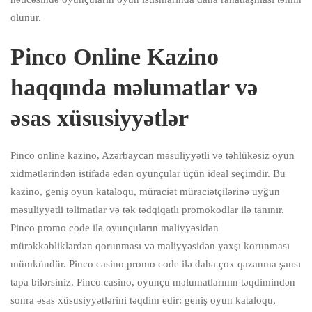
olunur.
Pinco Online Kazino
haqqında məlumatlar və
əsas xüsusiyyətlər
Pinco online kazino, Azərbaycan məsuliyyətli və təhlükəsiz oyun
xidmətlərindən istifadə edən oyunçular üçün ideal seçimdir. Bu
kazino, geniş oyun kataloqu, müraciət müraciətçilərinə uyğun
məsuliyyətli təlimatlar və tək tədqiqatlı promokodlar ilə tanınır.
Pinco promo code ilə oyunçuların maliyyəsidən
mürəkkəbliklərdən qorunması və maliyyəsidən yaxşı korunması
mümkündür. Pinco casino promo code ilə daha çox qazanma şansı
tapa bilərsiniz. Pinco casino, oyunçu məlumatlarının təqdimindən
sonra əsas xüsusiyyətlərini təqdim edir: geniş oyun kataloqu,