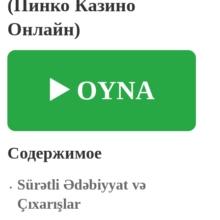
(Пинко Казино
Онлайн.2424
Онлайн)
▶️ OYNA
Содержимое
Sürətli Ədəbiyyat və
Çıxarışlar