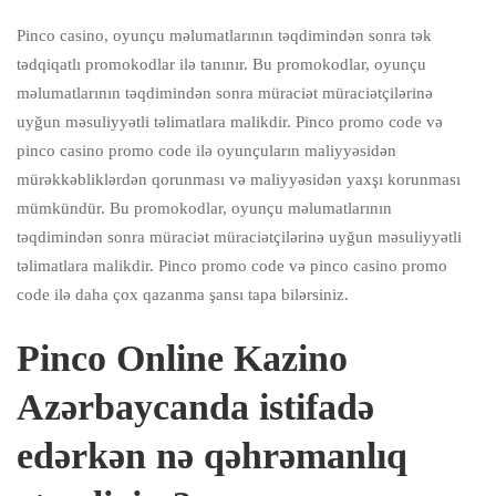
Pinco casino, oyunçu məlumatlarının təqdimindən sonra tək
tədqiqatlı promokodlar ilə tanınır. Bu promokodlar, oyunçu
məlumatlarının təqdimindən sonra müraciət müraciətçilərinə
uyğun məsuliyyətli təlimatlara malikdir. Pinco promo code və
pinco casino promo code ilə oyunçuların maliyyəsidən
mürəkkəbliklərdən qorunması və maliyyəsidən yaxşı korunması
mümkündür. Bu promokodlar, oyunçu məlumatlarının
təqdimindən sonra müraciət müraciətçilərinə uyğun məsuliyyətli
təlimatlara malikdir. Pinco promo code və pinco casino promo
code ilə daha çox qazanma şansı tapa bilərsiniz.
Pinco Online Kazino
Azərbaycanda istifadə
edərkən nə qəhrəmanlıq