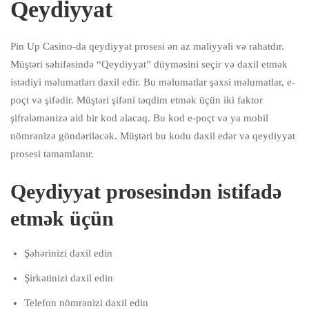
Qeydiyyat
Pin Up Casino-da qeydiyyat prosesi ən az maliyyəli və rahatdır.
Müştəri səhifəsində “Qeydiyyat” düyməsini seçir və daxil etmək
istədiyi məlumatları daxil edir. Bu məlumatlar şəxsi məlumatlar, e-
poçt və şifədir. Müştəri şifəni təqdim etmək üçün iki faktor
şifrələmənizə aid bir kod alacaq. Bu kod e-poçt və ya mobil
nömrənizə göndəriləcək. Müştəri bu kodu daxil edər və qeydiyyat
prosesi tamamlanır.
Qeydiyyat prosesindən istifadə
etmək üçün
Şəhərinizi daxil edin
Şirkətinizi daxil edin
Telefon nömrənizi daxil edin