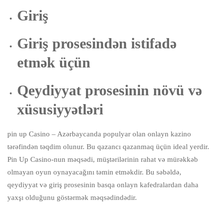
Giriş
Giriş prosesindən istifadə
etmək üçün
Qeydiyyat prosesinin növü və
xüsusiyyətləri
pin up
Casino – Azərbaycanda populyar olan onlayn kazino
tərəfindən təqdim olunur. Bu qazancı qazanmaq üçün ideal yerdir.
Pin Up Casino-nun məqsədi, müştərilərinin rahat və mürəkkəb
olmayan oyun oynayacağını təmin etməkdir. Bu səbəldə,
qeydiyyat və giriş prosesinin basqa onlayn kafedralardan daha
yaxşı olduğunu göstərmək məqsədindədir.