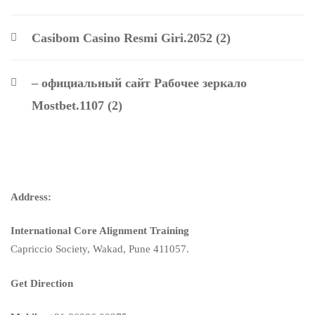
Casibom Casino Resmi Giri.2052 (2)
– официальный сайт Рабочее зеркало
Mostbet.1107 (2)
Address:
International Core Alignment Training
Capriccio Society, Wakad, Pune 411057.
Get Direction