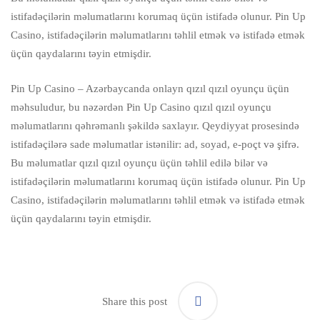
istifadəçilərin məlumatlarını korumaq üçün istifadə olunur. Pin Up
Casino, istifadəçilərin məlumatlarını təhlil etmək və istifadə etmək
üçün qaydalarını təyin etmişdir.
Pin Up Casino – Azərbaycanda onlayn qızıl qızıl oyunçu üçün
məhsuludur, bu nəzərdən Pin Up Casino qızıl qızıl oyunçu
məlumatlarını qəhrəmanlı şəkildə saxlayır. Qeydiyyat prosesində
istifadəçilərə sade məlumatlar istənilir: ad, soyad, e-poçt və şifrə.
Bu məlumatlar qızıl qızıl oyunçu üçün təhlil edilə bilər və
istifadəçilərin məlumatlarını korumaq üçün istifadə olunur. Pin Up
Casino, istifadəçilərin məlumatlarını təhlil etmək və istifadə etmək
üçün qaydalarını təyin etmişdir.
Share this post