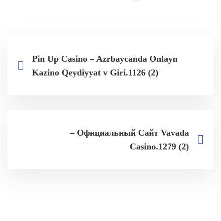
Pin Up Casino – Azrbaycanda Onlayn
Kazino Qeydiyyat v Giri.1126 (2)
– Официальный Сайт Vavada
Casino.1279 (2)