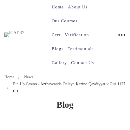
Home
About Us
Our Courses
Certi. Verification
Blogs
Testimonials
Gallery
Contact Us
Home
News
Pin Up Casino - Azrbaycanda Onlayn Kazino Qeydiyyat v Giri.1127
(2)
Blog