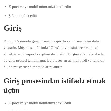
E-poçt və ya mobil nömrənizi daxil edin
Şifəni təqdim edin
Giriş
Pin Up Casino-da giriş prosesi da qeydiyyat prosesindən daha
yaxşıdır. Müştəri səhifəsində “Giriş” düyməsini seçir və daxil
etmək istədiyi e-poçt və şifəni daxil edir. Müştəri şifəni daxil edər
və giriş prosesi tamamlanır. Bu proses ən az maliyyəli və rahatdır,
bu da müştərilərin rahatlıqlarını artırır.
Giriş prosesindən istifadə etmək
üçün
E-poçt və ya mobil nömrənizi daxil edin