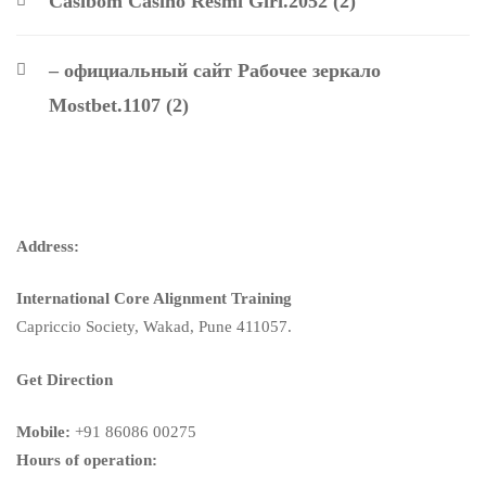
Casibom Casino Resmi Giri.2052 (2)
– официальный сайт Рабочее зеркало
Mostbet.1107 (2)
Address:
International Core Alignment Training
Capriccio Society, Wakad, Pune 411057.
Get Direction
Mobile:
+91 86086 00275
Hours of operation: