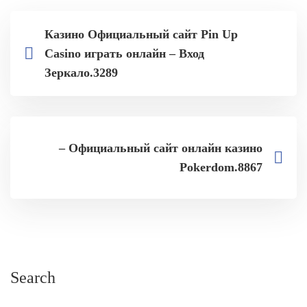
Казино Официальный сайт Pin Up
Casino играть онлайн – Вход
Зеркало.3289
– Официальный сайт онлайн казино
Pokerdom.8867
Search