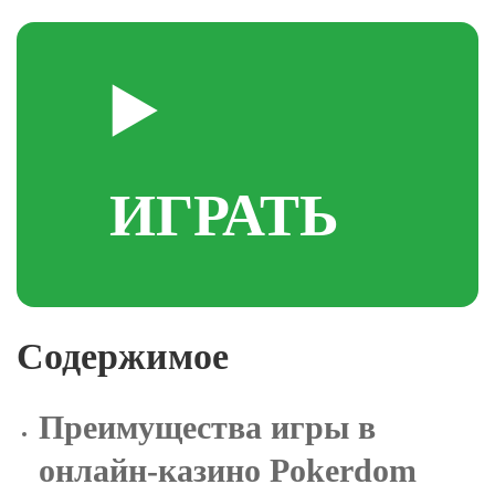
▶️
ИГРАТЬ
Содержимое
Преимущества игры в
онлайн-казино Pokerdom