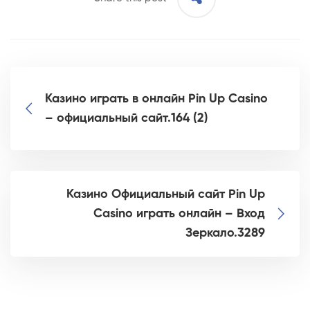
Казино играть в онлайн Pin Up Casino
– официальный сайт.164 (2)
Казино Официальный сайт Pin Up
Casino играть онлайн – Вход
Зеркало.3289