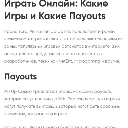
Играть Онлайн: Какие
Игры и Какие Пayouts
Кроме того, Pin
пин ап
Up Casino предлагает игрокам
возможность играть в слоты, которые являются одними из
самых популярных игровых автоматов в интернете. В их
ассортименте представлены игры от известных
разработчиков, таких как NetEnt, Microgaming и другие.
Пayouts
Pin Up Casino предлагает игрокам высокие payouts,
которые могут достичь до 95%. Это означает, что игроки
могут получать выигрыши, которые могут быть сравнимы
с суммами, которые они играют.
Кроме того, Pin Up Casino предлагает игрокам систему