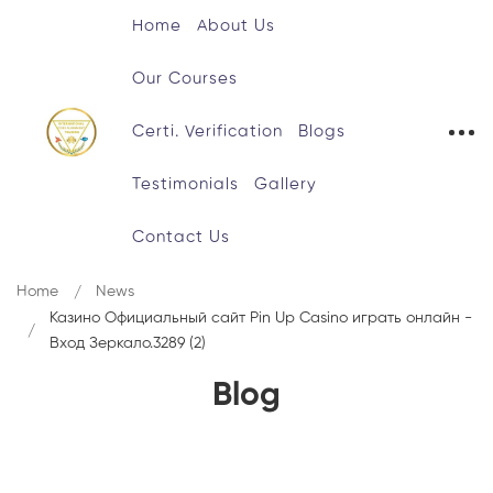
Home
About Us
Our Courses
Certi. Verification
Blogs
Testimonials
Gallery
Contact Us
Home
News
Казино Официальный сайт Pin Up Casino играть онлайн -
Вход Зеркало.3289 (2)
Blog