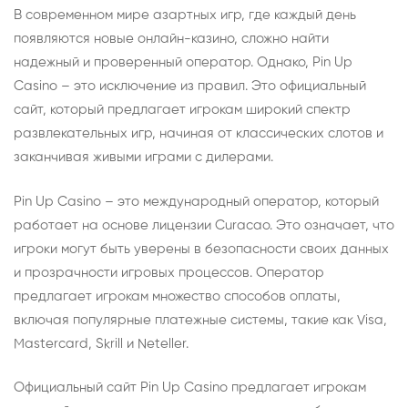
В современном мире азартных игр, где каждый день
появляются новые онлайн-казино, сложно найти
надежный и проверенный оператор. Однако, Pin Up
Casino – это исключение из правил. Это официальный
сайт, который предлагает игрокам широкий спектр
развлекательных игр, начиная от классических слотов и
заканчивая живыми играми с дилерами.
Pin Up Casino – это международный оператор, который
работает на основе лицензии Curacao. Это означает, что
игроки могут быть уверены в безопасности своих данных
и прозрачности игровых процессов. Оператор
предлагает игрокам множество способов оплаты,
включая популярные платежные системы, такие как Visa,
Mastercard, Skrill и Neteller.
Официальный сайт Pin Up Casino предлагает игрокам