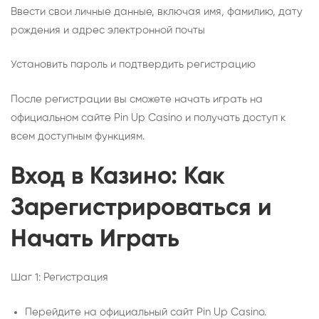
Ввести свои личные данные, включая имя, фамилию, дату
рождения и адрес электронной почты
Установить пароль и подтвердить регистрацию
После регистрации вы сможете начать играть на
официальном сайте Pin Up Casino и получать доступ к
всем доступным функциям.
Вход в Казино: Как
Зарегистрироваться и
Начать Играть
Шаг 1: Регистрация
Перейдите на официальный сайт Pin Up Casino.