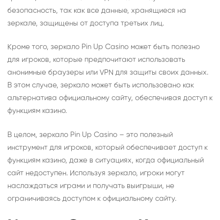
безопасность, так как все данные, хранящиеся на
зеркале, защищены от доступа третьих лиц.
Кроме того, зеркало Pin Up Casino может быть полезно
для игроков, которые предпочитают использовать
анонимные браузеры или VPN для защиты своих данных.
В этом случае, зеркало может быть использовано как
альтернатива официальному сайту, обеспечивая доступ к
функциям казино.
В целом, зеркало Pin Up Casino – это полезный
инструмент для игроков, который обеспечивает доступ к
функциям казино, даже в ситуациях, когда официальный
сайт недоступен. Используя зеркало, игроки могут
наслаждаться играми и получать выигрыши, не
ограничиваясь доступом к официальному сайту.