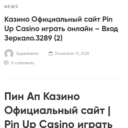
Казино
NEWS
Казино Официальный сайт Pin
Официальный
Up Casino играть онлайн – Вход
сайт
Зеркало.3289 (2)
Pin
SuperAdmin
November 13, 2025
Up
0 comments
Casino
играть
Пин Ап Казино
онлайн
–
Официальный сайт |
Вход
Pin Up Casino играть