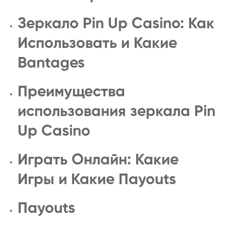
Зеркало Pin Up Casino: Как
Использовать и Какие
Вantages
Преимущества
использования зеркала Pin
Up Casino
Играть Онлайн: Какие
Игры и Какие Пayouts
Пayouts