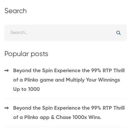
Search
Search
for:
Popular posts
Beyond the Spin Experience the 99% RTP Thrill
of a Plinko game and Multiply Your Winnings
Up to 1000
Beyond the Spin Experience the 99% RTP Thrill
of a Plinko app & Chase 1000x Wins.