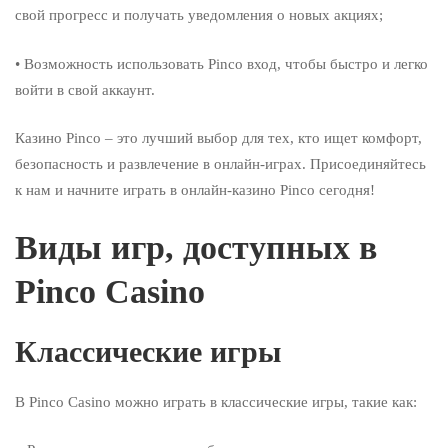
свой прогресс и получать уведомления о новых акциях;
• Возможность использовать Pinco вход, чтобы быстро и легко
войти в свой аккаунт.
Казино Pinco – это лучший выбор для тех, кто ищет комфорт,
безопасность и развлечение в онлайн-играх. Присоединяйтесь
к нам и начните играть в онлайн-казино Pinco сегодня!
Виды игр, доступных в
Pinco Casino
Классические игры
В Pinco Casino можно играть в классические игры, такие как: