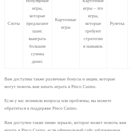
популярные
Карточные
игры,
игры – это
которые
игры,
Карточные
Слоты
предлагают
которые
Рулетка
игры
шанс
требуют
выиграть
стратегии
большие
и навыков.
суммы
денег.
Вам доступны также различные бонусы и акции, которые
могут помочь вам начать играть в Pinco Casino.
Если у вас возникли вопросы или проблемы, вы можете
обратиться к поддержке Pinco Casino.
Вам доступен также пинко зеркало, которое может помочь вам
играть в Pinco Casino, если официальный сайт заблокирован.