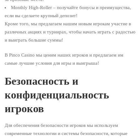
Monthly High-Roller – получайте бонусы и преимущества,
если вы сделаете крупный депозит!
Кроме того, мы предлагаем нашим новым игрокам участие в
различных акциях и турнирах, чтобы начать играть с радостью
и выиграть большие суммы!
В Pinco Casino мы ценим наших игроков и предлагаем им
самые лучшие условия для игры и выигрыша!
Безопасность и
конфиденциальность
игроков
Для обеспечения безопасности игроков мы используем
современные технологии и системы безопасности, которые