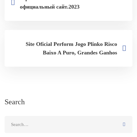
официальный сайт.2023
Site Oficial Perform Jogo Plinko Risco
Baixo A Puro, Grandes Ganhos
Search
Search
for: