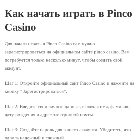
Как начать играть в Pinco
Casino
Для начала играть в Pinco Casino вам нужно
зарегистрироваться на официальном сайте pinco casino. Вам
потребуется только несколько минут, чтобы создать свой
аккаунт.
Шаг 1: Откройте официальный сайт Pinco Casino и нажмите на
кнопку “Зарегистрироваться”.
Шаг 2: Введите свои личные данные, включая имя, фамилию,
дату рождения и адрес электронной почты.
Шаг 3: Создайте пароль для вашего аккаунта. Убедитесь, что
пароль надежный и сложный.