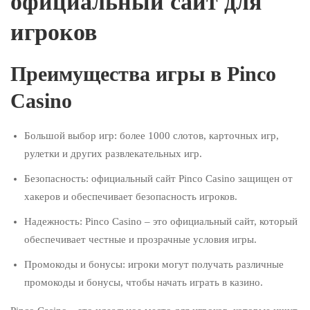
официальный сайт для
игроков
Преимущества игры в Pinco
Casino
Большой выбор игр: более 1000 слотов, карточных игр,
рулетки и других развлекательных игр.
Безопасность: официальный сайт Pinco Casino защищен от
хакеров и обеспечивает безопасность игроков.
Надежность: Pinco Casino – это официальный сайт, который
обеспечивает честные и прозрачные условия игры.
Промокоды и бонусы: игроки могут получать различные
промокоды и бонусы, чтобы начать играть в казино.