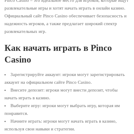
Pinco Casino – это идеальное место для игроков, которые ищут
развлекательные игры и хотят начать играть в онлайн казино.
Официальный сайт Pinco Casino обеспечивает безопасность и
надежность игроков, а также предлагает широкий спектр
развлекательных игр.
Как начать играть в Pinco
Casino
Зарегистрируйте аккаунт: игроки могут зарегистрировать
аккаунт на официальном сайте Pinco Casino.
Внесите депозит: игроки могут внести депозит, чтобы
начать играть в казино.
Выберите игру: игроки могут выбрать игру, которая им
понравится.
Начните играть: игроки могут начать играть в казино,
используя свои навыки и стратегии.