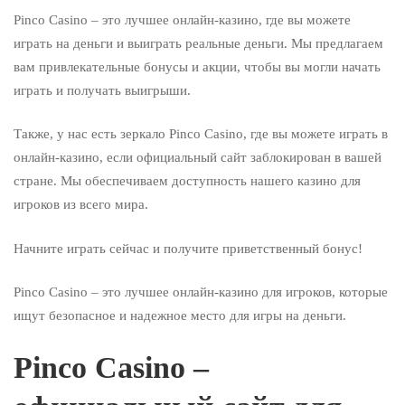
Pinco Casino – это лучшее онлайн-казино, где вы можете
играть на деньги и выиграть реальные деньги. Мы предлагаем
вам привлекательные бонусы и акции, чтобы вы могли начать
играть и получать выигрыши.
Также, у нас есть зеркало Pinco Casino, где вы можете играть в
онлайн-казино, если официальный сайт заблокирован в вашей
стране. Мы обеспечиваем доступность нашего казино для
игроков из всего мира.
Начните играть сейчас и получите приветственный бонус!
Pinco Casino – это лучшее онлайн-казино для игроков, которые
ищут безопасное и надежное место для игры на деньги.
Pinco Casino –