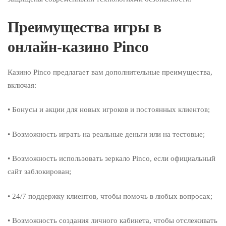
Преимущества игры в
онлайн-казино Pinco
Казино Pinco предлагает вам дополнительные преимущества,
включая:
• Бонусы и акции для новых игроков и постоянных клиентов;
• Возможность играть на реальные деньги или на тестовые;
• Возможность использовать зеркало Pinco, если официальный
сайт заблокирован;
• 24/7 поддержку клиентов, чтобы помочь в любых вопросах;
• Возможность создания личного кабинета, чтобы отслеживать