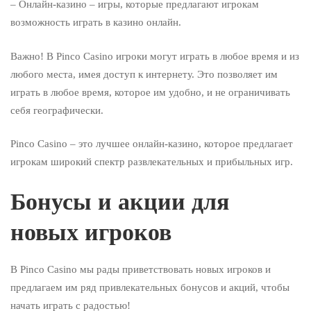
– Онлайн-казино – игры, которые предлагают игрокам
возможность играть в казино онлайн.
Важно! В Pinco Casino игроки могут играть в любое время и из
любого места, имея доступ к интернету. Это позволяет им
играть в любое время, которое им удобно, и не ограничивать
себя географически.
Pinco Casino – это лучшее онлайн-казино, которое предлагает
игрокам широкий спектр развлекательных и прибыльных игр.
Бонусы и акции для
новых игроков
В Pinco Casino мы рады приветствовать новых игроков и
предлагаем им ряд привлекательных бонусов и акций, чтобы
начать играть с радостью!