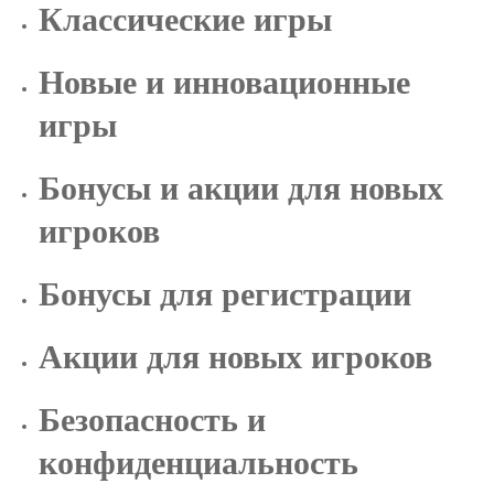
Классические игры
Новые и инновационные
игры
Бонусы и акции для новых
игроков
Бонусы для регистрации
Акции для новых игроков
Безопасность и
конфиденциальность