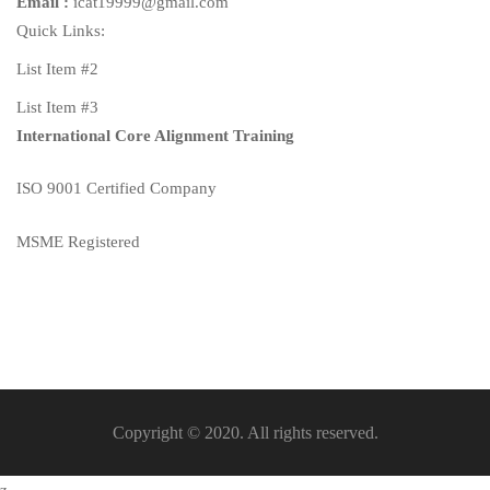
Email :
icat19999@gmail.com
Quick Links:
List Item #2
List Item #3
International Core Alignment Training
ISO 9001 Certified Company
MSME Registered
Copyright © 2020. All rights reserved.