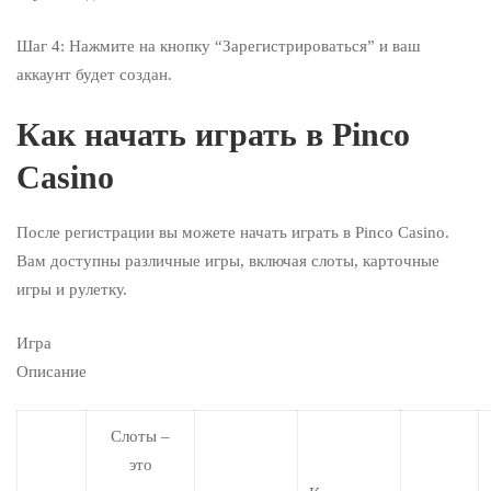
Шаг 4: Нажмите на кнопку “Зарегистрироваться” и ваш
аккаунт будет создан.
Как начать играть в Pinco
Casino
После регистрации вы можете начать играть в Pinco Casino.
Вам доступны различные игры, включая слоты, карточные
игры и рулетку.
Игра
Описание
Слоты –
это