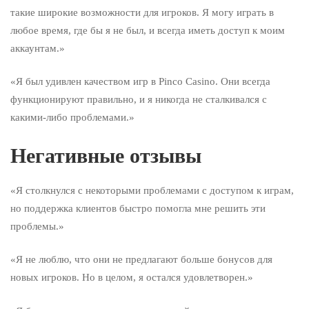
такие широкие возможности для игроков. Я могу играть в
любое время, где бы я не был, и всегда иметь доступ к моим
аккаунтам.»
«Я был удивлен качеством игр в Pinco Casino. Они всегда
функционируют правильно, и я никогда не сталкивался с
какими-либо проблемами.»
Негативные отзывы
«Я столкнулся с некоторыми проблемами с доступом к играм,
но поддержка клиентов быстро помогла мне решить эти
проблемы.»
«Я не люблю, что они не предлагают больше бонусов для
новых игроков. Но в целом, я остался удовлетворен.»