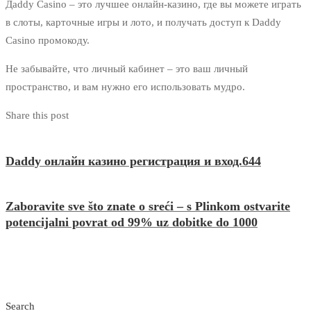
Дaddy Casino – это лучшее онлайн-казино, где вы можете играть
в слоты, карточные игры и лото, и получать доступ к Daddy
Casino промокоду.
Не забывайте, что личный кабинет – это ваш личный
пространство, и вам нужно его использовать мудро.
Share this post
Daddy онлайн казино регистрация и вход.644
Zaboravite sve što znate o sreći – s Plinkom ostvarite
potencijalni povrat od 99% uz dobitke do 1000
Search