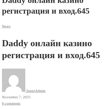
Daddy онлайн казино
регистрация и вход.645
News
Daddy онлайн казино
регистрация и вход.645
SuperAdmin
November 7, 2025
0 comments