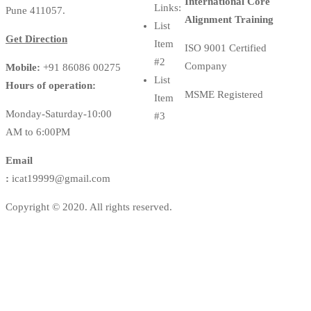
International Core
Links:
Pune 411057.
Alignment Training
List
Get Direction
Item
ISO 9001 Certified
#2
Company
Mobile:
+91 86086 00275
List
Hours of operation:
MSME Registered
Item
Monday-Saturday-10:00
#3
AM to 6:00PM
Email
:
icat19999@gmail.com
Copyright © 2020. All rights reserved.