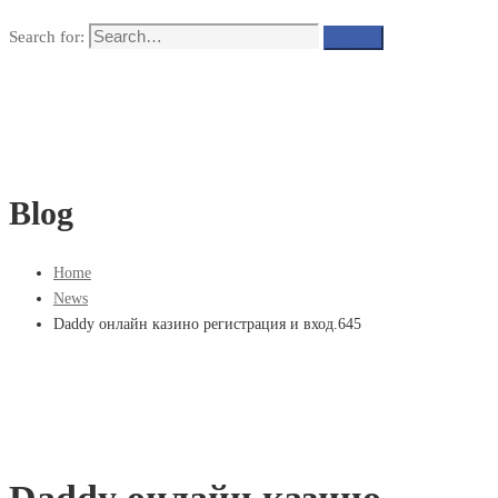
Search for:
Search
Blog
Home
News
Daddy онлайн казино регистрация и вход.645