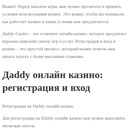
Важно! Перед началом игры, вам нужно прочитать и принять
условия использования казино. Это важно, чтобы вы понимали,
как работает казино и какие условия вам предлагаются.
Дaddy Casino – это отличное онлайн-казино, которое предлагает
игрокам широкий спектр игр и услуг. Регистрация и вход в
казино – это простой процесс, который может помочь вам
начать играть с более высокими ставками.
Дaddy онлайн казино:
регистрация и вход
Регистрация на Daddy онлайн казино
Для регистрации на Daddy онлайн казино вам нужно выполнить
несколько шагов: