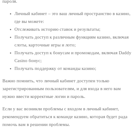
пароля.
Личный кабинет – это ваш личный пространство в казино,
где вы можете:
Отслеживать историю ставок и результаты;
Получать доступ к различным функциям казино, включая
слоты, карточные игры и лото;
Получать доступ к бонусам и промокодам, включая Daddy
Casino бонус;
Получать поддержку от команды казино;
Важно помнить, что личный кабинет доступен только
зарегистрированным пользователям, и для входа в него вам
нужно ввести корректные логин и пароль.
Если у вас возникли проблемы с входом в личный кабинет,
рекомендуем обратиться к команде казино, которая будет рада
помочь вам в решении проблемы.