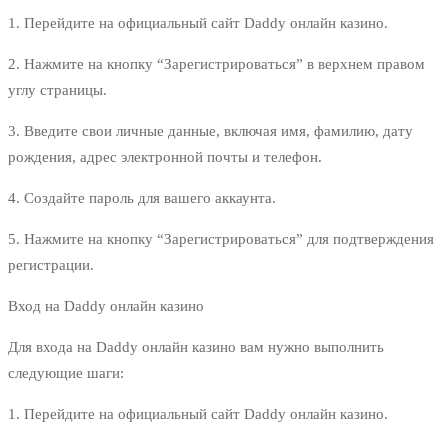
1. Перейдите на официальный сайт Daddy онлайн казино.
2. Нажмите на кнопку “Зарегистрироваться” в верхнем правом
углу страницы.
3. Введите свои личные данные, включая имя, фамилию, дату
рождения, адрес электронной почты и телефон.
4. Создайте пароль для вашего аккаунта.
5. Нажмите на кнопку “Зарегистрироваться” для подтверждения
регистрации.
Вход на Daddy онлайн казино
Для входа на Daddy онлайн казино вам нужно выполнить
следующие шаги:
1. Перейдите на официальный сайт Daddy онлайн казино.