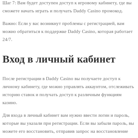
Шаг 7: Вам будет доступен доступ к игровому кабинету, где вы
сможете начать играть и получать Daddy Casino промокод.
Важно: Если у вас возникнут проблемы с регистрацией, вам
можно обратиться к поддержке Daddy Casino, которая работает
24/7.
Вход в личный кабинет
После регистрации в Daddy Casino вы получаете доступ к
личному кабинету, где можно управлять аккаунтом, отслеживать
историю ставок и получать доступ к различным функциям
казино.
Для входа в личный кабинет вам нужно ввести логин и пароль,
которые вы указали при регистрации. Если вы забыли пароль, вы
можете его восстановить, отправив запрос на восстановление