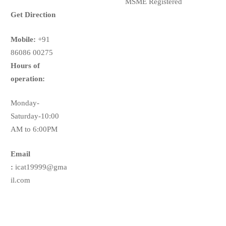
MSME Registered
Get Direction
Mobile:
+91
86086 00275
Hours of
operation:
Monday-
Saturday-10:00
AM to 6:00PM
Email
:
icat19999@gma
il.com