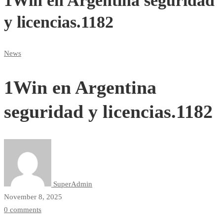
1Win en Argentina seguridad
y licencias.1182
News
1Win en Argentina
seguridad y licencias.1182
SuperAdmin
November 8, 2025
0 comments