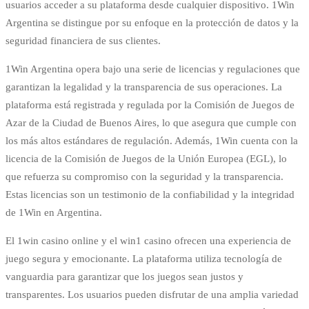
usuarios acceder a su plataforma desde cualquier dispositivo. 1Win
Argentina se distingue por su enfoque en la protección de datos y la
seguridad financiera de sus clientes.
1Win Argentina opera bajo una serie de licencias y regulaciones que
garantizan la legalidad y la transparencia de sus operaciones. La
plataforma está registrada y regulada por la Comisión de Juegos de
Azar de la Ciudad de Buenos Aires, lo que asegura que cumple con
los más altos estándares de regulación. Además, 1Win cuenta con la
licencia de la Comisión de Juegos de la Unión Europea (EGL), lo
que refuerza su compromiso con la seguridad y la transparencia.
Estas licencias son un testimonio de la confiabilidad y la integridad
de 1Win en Argentina.
El 1win casino online y el win1 casino ofrecen una experiencia de
juego segura y emocionante. La plataforma utiliza tecnología de
vanguardia para garantizar que los juegos sean justos y
transparentes. Los usuarios pueden disfrutar de una amplia variedad