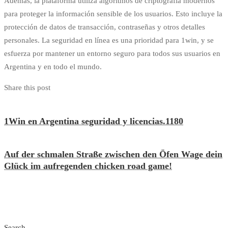
Además, la plataforma utiliza algoritmos de criptografía modernos
para proteger la información sensible de los usuarios. Esto incluye la
protección de datos de transacción, contraseñas y otros detalles
personales. La seguridad en línea es una prioridad para 1win, y se
esfuerza por mantener un entorno seguro para todos sus usuarios en
Argentina y en todo el mundo.
Share this post
1Win en Argentina seguridad y licencias.1180
Auf der schmalen Straße zwischen den Öfen Wage dein
Glück im aufregenden chicken road game!
Search