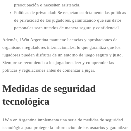
preocupación o necesiten asistencia.
Políticas de privacidad: Se respetan estrictamente las políticas
de privacidad de los jugadores, garantizando que sus datos
personales sean tratados de manera segura y confidencial.
Además, 1Win Argentina mantiene licencias y aprobaciones de
organismos reguladores internacionales, lo que garantiza que los
jugadores pueden disfrutar de un entorno de juego seguro y justo.
Siempre se recomienda a los jugadores leer y comprender las
políticas y regulaciones antes de comenzar a jugar.
Medidas de seguridad
tecnológica
1Win en Argentina implementa una serie de medidas de seguridad
tecnológica para proteger la información de los usuarios y garantizar