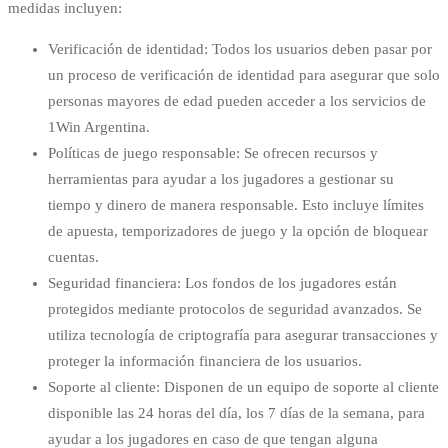
medidas incluyen:
Verificación de identidad: Todos los usuarios deben pasar por
un proceso de verificación de identidad para asegurar que solo
personas mayores de edad pueden acceder a los servicios de
1Win Argentina.
Políticas de juego responsable: Se ofrecen recursos y
herramientas para ayudar a los jugadores a gestionar su
tiempo y dinero de manera responsable. Esto incluye límites
de apuesta, temporizadores de juego y la opción de bloquear
cuentas.
Seguridad financiera: Los fondos de los jugadores están
protegidos mediante protocolos de seguridad avanzados. Se
utiliza tecnología de criptografía para asegurar transacciones y
proteger la información financiera de los usuarios.
Soporte al cliente: Disponen de un equipo de soporte al cliente
disponible las 24 horas del día, los 7 días de la semana, para
ayudar a los jugadores en caso de que tengan alguna