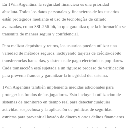
En 1Win Argentina, la seguridad financiera es una prioridad
absoluta. Todos los datos personales y financieros de los usuarios
están protegidos mediante el uso de tecnologías de cifrado
avanzadas, como SSL 256-bit, lo que garantiza que la información se
transmita de manera segura y confidencial.
Para realizar depósitos y retiros, los usuarios pueden utilizar una
variedad de métodos seguros, incluyendo tarjetas de crédito/débito,
transferencias bancarias, y sistemas de pago electrónicos populares.
Cada transacción está sujetada a un riguroso proceso de verificación
para prevenir fraudes y garantizar la integridad del sistema.
1Win Argentina también implementa medidas adicionales para
proteger los fondos de los jugadores. Esto incluye la utilización de
sistemas de monitoreo en tiempo real para detectar cualquier
actividad sospechosa y la aplicación de políticas de seguridad
estrictas para prevenir el lavado de dinero y otros delitos financieros.