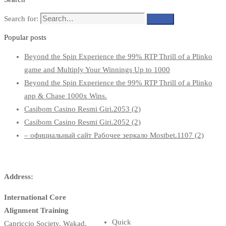
Search for:
Search
Popular posts
Beyond the Spin Experience the 99% RTP Thrill of a Plinko
game and Multiply Your Winnings Up to 1000
Beyond the Spin Experience the 99% RTP Thrill of a Plinko
app & Chase 1000x Wins.
Casibom Casino Resmi Giri.2053 (2)
Casibom Casino Resmi Giri.2052 (2)
– официальный сайт Рабочее зеркало Mostbet.1107 (2)
Address:
International Core
Alignment Training
Quick
Capriccio Society, Wakad,