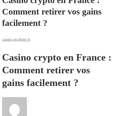
Casino crypto en France :
Comment retirer vos gains
facilement ?
casino en ligne fr
Casino crypto en France :
Comment retirer vos
gains facilement ?