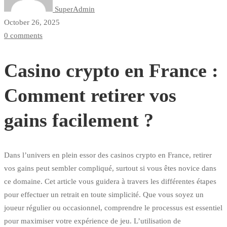
SuperAdmin
October 26, 2025
0 comments
Casino crypto en France :
Comment retirer vos
gains facilement ?
Dans l’univers en plein essor des casinos crypto en France, retirer
vos gains peut sembler compliqué, surtout si vous êtes novice dans
ce domaine. Cet article vous guidera à travers les différentes étapes
pour effectuer un retrait en toute simplicité. Que vous soyez un
joueur régulier ou occasionnel, comprendre le processus est essentiel
pour maximiser votre expérience de jeu. L’utilisation de