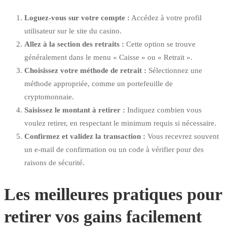
Loguez-vous sur votre compte :
Accédez à votre profil
utilisateur sur le site du casino.
Allez à la section des retraits :
Cette option se trouve
généralement dans le menu « Caisse » ou « Retrait ».
Choisissez votre méthode de retrait :
Sélectionnez une
méthode appropriée, comme un portefeuille de
cryptomonnaie.
Saisissez le montant à retirer :
Indiquez combien vous
voulez retirer, en respectant le minimum requis si nécessaire.
Confirmez et validez la transaction :
Vous recevrez souvent
un e-mail de confirmation ou un code à vérifier pour des
raisons de sécurité.
Les meilleures pratiques pour
retirer vos gains facilement