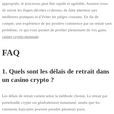
appropriée, le processus peut être rapide et agréable. Assurez-vous
de suivre les étapes décrites ci-dessus, de faire attention aux
meilleures pratiques et d’éviter les pièges courants. En fin de
compte, une expérience de jeu positive commence par un retrait sans
problème, ce qui vous permet de profiter pleinement de vos gains
casino crypto-monnaie
.
FAQ
1. Quels sont les délais de retrait dans
un casino crypto ?
Les délais de retrait varient selon la méthode choisie. Le retrait par
portefeuille crypto est généralement instantané, tandis que les
virements bancaires peuvent prendre plusieurs jours.