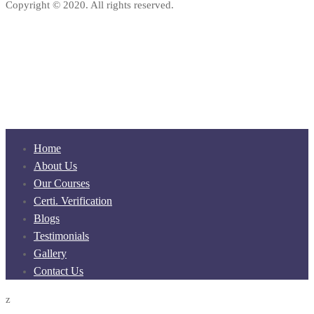
Copyright © 2020. All rights reserved.
Home
About Us
Our Courses
Certi. Verification
Blogs
Testimonials
Gallery
Contact Us
z