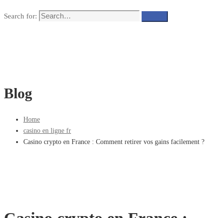
Search for:
Search
Blog
Home
casino en ligne fr
Casino crypto en France : Comment retirer vos gains facilement ?