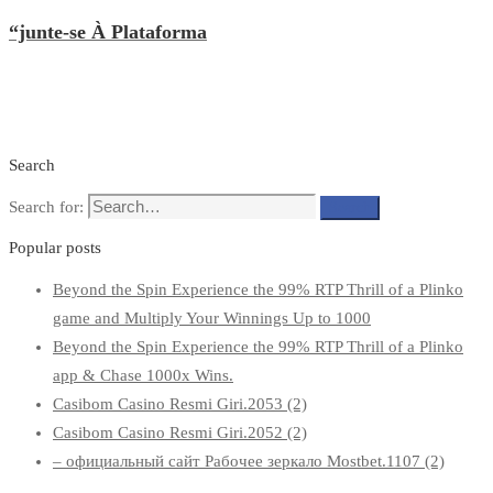
“junte-se À Plataforma
Search
Search for:
Search
Popular posts
Beyond the Spin Experience the 99% RTP Thrill of a Plinko
game and Multiply Your Winnings Up to 1000
Beyond the Spin Experience the 99% RTP Thrill of a Plinko
app & Chase 1000x Wins.
Casibom Casino Resmi Giri.2053 (2)
Casibom Casino Resmi Giri.2052 (2)
– официальный сайт Рабочее зеркало Mostbet.1107 (2)